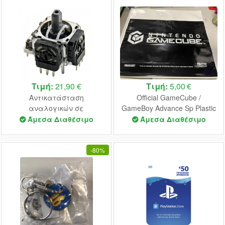
Τιμή:
21,90 €
Τιμή:
5,00 €
Αντικατάσταση
Official GameCube /
αναλογικών σε
GameBoy Advance Sp Plastic
χειριστήριο PS4
Bag 2003
Άμεσα Διαθέσιμο
Άμεσα Διαθέσιμο
-
80%