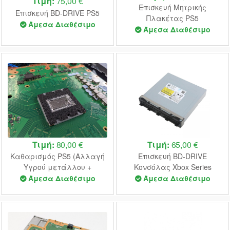
Τιμή:
75,00 €
Επισκευή Μητρικής
Επισκευή BD-DRIVE PS5
Πλακέτας PS5
Άμεσα Διαθέσιμο
Άμεσα Διαθέσιμο
Τιμή:
80,00 €
Τιμή:
65,00 €
Καθαρισμός PS5 (Αλλαγή
Επισκευή BD-DRIVE
Υγρού μετάλλου +
Κονσόλας Xbox Series
Επισκεύη Fan)
Άμεσα Διαθέσιμο
Άμεσα Διαθέσιμο