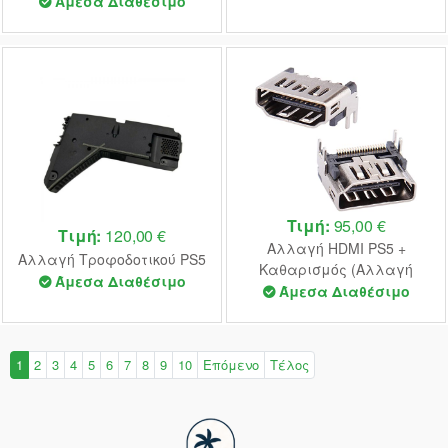
χειριστήριο PS5
Άμεσα Διαθέσιμο
Τιμή:
95,00 €
Τιμή:
120,00 €
Αλλαγή HDMI PS5 +
Αλλαγή Τροφοδοτικού PS5
Καθαρισμός (Αλλαγή
Άμεσα Διαθέσιμο
Υγρού Μετάλλου)
Άμεσα Διαθέσιμο
1
2
3
4
5
6
7
8
9
10
Επόμενο
Τέλος