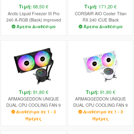
Τιμή:
68,50 €
Τιμή:
171,20 €
Arctic Liquid Freezer III Pro
CORSAIR AIO Cooler Titan
240 A-RGB (Black) improved
RX 240 iCUE Black
AIO CPU Water Cooler
Άμεσα Διαθέσιμο
Άμεσα Διαθέσιμο
1700,1851,AM4,AM5
Τιμή:
91,80 €
Τιμή:
91,80 €
ARMAGGEDDON UNIQUE
ARMAGGEDDON UNIQUE
DUAL CPU COOLING FAN 9
DUAL CPU COOLING FAN 9
BLADE DEEP FREEZE ADV
BLADE DEEP FREEZE ADV
Διαθέσιμο σε 1 - 3
Διαθέσιμο σε 1 - 3
A240 ARGB BLACK
A240 ARGB WHITE
Ημέρες
Ημέρες