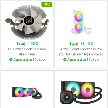
-
55%
Τιμή:
4,50 €
Τιμή:
81,40 €
LC Power Cooler Cosmo
Arctic Liquid Freezer III Pro
Aluminium
280 A-RGB (White) improved
AIO CPU Water Cooler
Άμεσα Διαθέσιμο
Άμεσα Διαθέσιμο
1700,1851,AM4,AM5