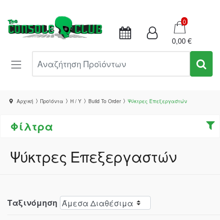
Καλάθι
0
0,00 €
Αναζήτηση Προϊόντων
Αρχική
Προϊόντα
Η / Υ
Build To Order
Ψύκτρες Επεξεργαστών
Φίλτρα
Ψύκτρες Επεξεργαστών
Ταξινόμηση