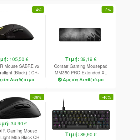
-
4%
-
2%
ιμή:
105,50 €
Τιμή:
39,19 €
R Mouse SABRE v2
Corsair Gaming Mousepad
alight (Black) ( CH-
MM350 PRO Extended XL
31G000-WW )
Pirate Ship (930x400x4) (CH-
εσα Διαθέσιμο
Άμεσα Διαθέσιμο
9413771-WW)
-
36%
-
40%
ιμή:
34,90 €
IR Gaming Mouse
Τιμή:
89,90 €
 Light M55 Black CH-