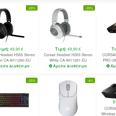
-
29%
-
29%
Τιμή:
49,90 €
Τιμή:
49,90 €
Τ
 Headset HS55 Stereo
Corsair Headset HS55 Stereo
CORSAI
on CA-9011260-EU
White CA-9011261-EU
PRO Ultr
9
μεσα Διαθέσιμο
Άμεσα Διαθέσιμο
Άμ
-
20%
-
4%
Τ
CORSA
Wireless