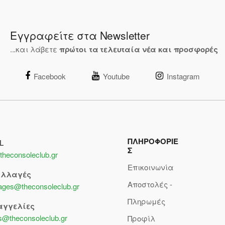
Εγγραφείτε στα Newsletter
...και λάβετε
πρώτοι τα τελευταία νέα και προσφορές
Facebook
Youtube
Instagram
ΠΛΗΡΟΦΟΡΙΕ
L
Σ
theconsoleclub.gr
Επικοινωνία
αλλαγές
Αποστολές -
lages@theconsoleclub.gr
Πληρωμές
αγγελίες
s@theconsoleclub.gr
Προφίλ