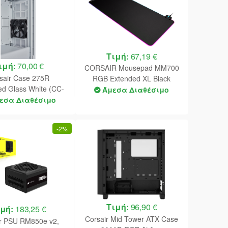
Τιμή:
67,19 €
ιμή:
70,00 €
CORSAIR Mousepad MM700
sair Case 275R
RGB Extended XL Black
d Glass White (CC-
(930x400x4) ( CH-9417070-
Άμεσα Διαθέσιμο
3-WW) (Open Box)
εσα Διαθέσιμο
WW )
out Side Tempered
Glass)
-
2%
Τιμή:
96,90 €
ιμή:
183,25 €
Corsair Mid Tower ATX Case
ir PSU RM850e v2,