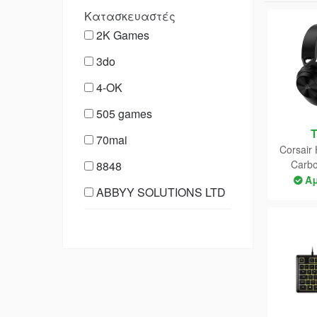
Κατασκευαστές
2K Games
3do
4-OK
505 games
70mai
Corsair
Carb
8848
Ά
ABBYY SOLUTIONS LTD
Acclaim Entertainment
ACEMAGIC
Activision
Adidas