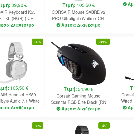
Άμ
Τιμή:
39,90 €
Τιμή:
105,50 €
AIR Keyboard K55
CORSAIR Mouse SABRE v2
 TKL (RGB) ( CH-
PRO Ultralight (White) ( CH-
9216065-NA )
931G001-WW )
μεσα Διαθέσιμο
Άμεσα Διαθέσιμο
-
4%
-
39%
ιμή:
105,50 €
Τ
Τιμή:
54,90 €
AIR Headset HS80
Corsa
Corsair Gaming Mouse
by® Audio 7.1 White
Wired 
Scimitar RGB Elite Black (P.N
A-9011238-EU
μεσα Διαθέσιμο
Άμ
CH-9304211-EU)
Άμεσα Διαθέσιμο
-
4%
-
4%