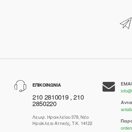
BOYA
Buddy Productions
CABLEXPERT
CAMRY
CANON
Capcom
CD Project
EMAI
ΕΠΙΚΟΙΝΩΝΙΑ
Chromatic Games
info@
210 2810019 , 210
Cigames
2850220
Αντ
CITIZEN EUROPE LTD
antal
Λεωφ. Ηρακλείου 378, Νέο
City Interactive
Παρ
Ηράκλειο Αττικής, Τ.Κ. 14122
order
Clear River