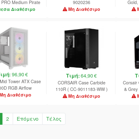
PRO Medium Pirate
9020236
Gold,
 (360x300x3) (CH-
9
μεσα Διαθέσιμο
Μη Διαθέσιμο
9413631-WW)
Τιμή:
96,90 €
Τιμή:
64,90 €
Τ
 Mid Tower ATX Case
CORSAIR Case Carbide
Corsair
00D RGB Airflow
110R ( CC-9011183-WW )
& Grey
ed Tempered Glass -
Μη Διαθέσιμο
Μη Διαθέσιμο
 - CC-9011256-WW
2
Επόμενο
Τέλος