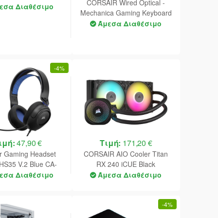
CORSAIR Wired Optical -
931F000-WW
εσα Διαθέσιμο
Mechanica Gaming Keyboard
K65 PRO MINI RGB 65% -
Άμεσα Διαθέσιμο
Black (CH-91A401A-NA)
-
4%
ιμή:
47,90 €
Τιμή:
171,20 €
ir Gaming Headset
CORSAIR AIO Cooler Titan
HS35 V.2 Blue CA-
RX 240 iCUE Black
9011383-EU
εσα Διαθέσιμο
Άμεσα Διαθέσιμο
-
4%