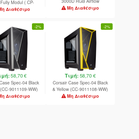
3000D RGB Airflow
 Fully Modul ( CP-
Windowed Tempered Glass -
Μη Διαθέσιμο
020270-EU )
Μη Διαθέσιμο
Black - CC-9011255-WW
-
2%
-
2%
ιμή:
58,70 €
Τιμή:
58,70 €
 Case Spec-04 Black
Corsair Case Spec-04 Black
 (CC-9011109-WW)
& Yellow (CC-9011108-WW)
Μη Διαθέσιμο
Μη Διαθέσιμο