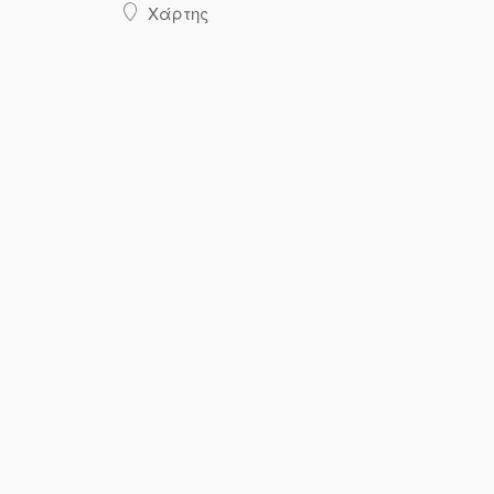
Χάρτης
Codemasters
Console Heroes
COREL UK LIMITED
Corsair
Crave Entertainment
CREALITY
Creative
Cullmann
Cyanide
CYBERPOWER
Deep Silver
Defunc