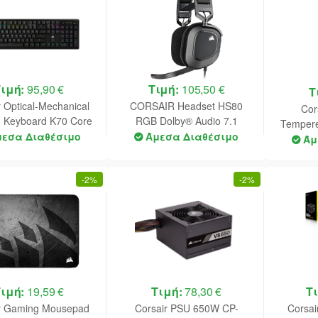
Τιμή:
95,90 €
Τιμή:
105,50 €
Τ
r Optical-Mechanical
CORSAIR Headset HS80
Cor
 Keyboard K70 Core
RGB Dolby® Audio 7.1
Tempere
ed linear with
Carbon CA-9011237-EU
μεσα Διαθέσιμο
Άμεσα Διαθέσιμο
901113
Άμ
rbonate Keycaps GR-
(With
 - (CH-910971E-NA)
-
2%
-
2%
Τιμή:
19,59 €
Τιμή:
78,30 €
Τ
r Gaming Mousepad
Corsair PSU 650W CP-
Corsa