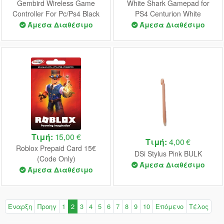
Gembird Wireless Game
White Shark Gamepad for
Controller For Pc/Ps4 Black
PS4 Centurion White
Άμεσα Διαθέσιμο
Άμεσα Διαθέσιμο
Τιμή:
15,00 €
Τιμή:
4,00 €
Roblox Prepaid Card 15€
DSi Stylus Pink BULK
(Code Only)
Άμεσα Διαθέσιμο
Άμεσα Διαθέσιμο
Έναρξη
Προηγ
1
2
3
4
5
6
7
8
9
10
Επόμενο
Τέλος