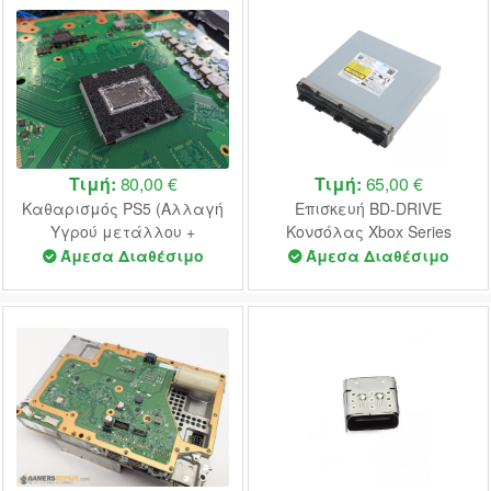
Τιμή:
80,00 €
Τιμή:
65,00 €
Καθαρισμός PS5 (Αλλαγή
Επισκευή BD-DRIVE
Υγρού μετάλλου +
Κονσόλας Xbox Series
Επισκεύη Fan)
Άμεσα Διαθέσιμο
Άμεσα Διαθέσιμο