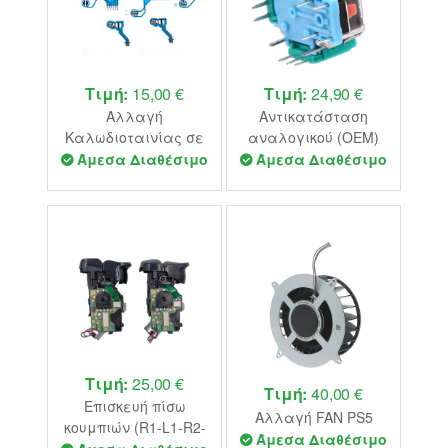
Τιμή:
15,00 €
Τιμή:
24,90 €
Αλλαγή
Αντικατάσταση
Καλωδιοταινίας σε
αναλογικού (OEM)
χειριστήριο PS5
σε χειριστήριο PS5
Άμεσα Διαθέσιμο
Άμεσα Διαθέσιμο
(Αφορά το ένα
ανολογικό)
Τιμή:
25,00 €
Τιμή:
40,00 €
Επισκευή πίσω
Αλλαγή FAN PS5
κουμπιών (R1-L1-R2-
Άμεσα Διαθέσιμο