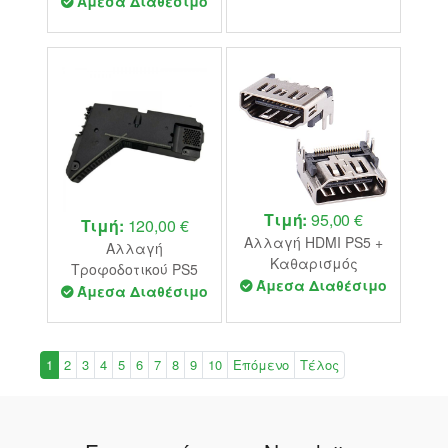
L2) σε χειριστήριο
Άμεσα Διαθέσιμο
PS5
Τιμή:
95,00 €
Τιμή:
120,00 €
Αλλαγή HDMI PS5 +
Αλλαγή
Καθαρισμός
Τροφοδοτικού PS5
(Αλλαγή Υγρού
Άμεσα Διαθέσιμο
Άμεσα Διαθέσιμο
Μετάλλου)
1
2
3
4
5
6
7
8
9
10
Επόμενο
Τέλος