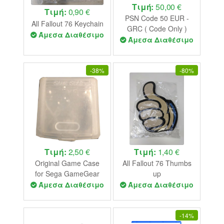
Τιμή:
50,00 €
Τιμή:
0,90 €
PSN Code 50 EUR -
All Fallout 76 Keychain
GRC ( Code Only )
Άμεσα Διαθέσιμο
Άμεσα Διαθέσιμο
-
38%
-
80%
Τιμή:
2,50 €
Τιμή:
1,40 €
Original Game Case
All Fallout 76 Thumbs
for Sega GameGear
up
Catridge USED
Άμεσα Διαθέσιμο
Άμεσα Διαθέσιμο
(UNBOXED)
-
14%