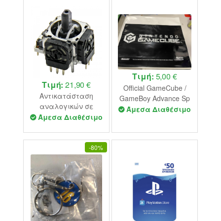
Τιμή:
5,00 €
Τιμή:
21,90 €
Official GameCube /
Αντικατάσταση
GameBoy Advance Sp
αναλογικών σε
Plastic Bag 2003
Άμεσα Διαθέσιμο
χειριστήριο PS4
Άμεσα Διαθέσιμο
-
80%