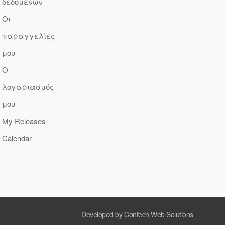
δεδομένων
Οι
παραγγελίες
μου
Ο
λογαριασμός
μου
My Releases
Calendar
Developed by Contech Web Solutions