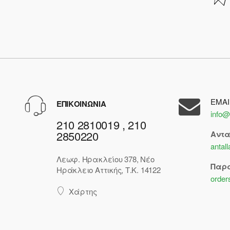
EMAI
ΕΠΙΚΟΙΝΩΝΙΑ
info@
210 2810019 , 210
2850220
Αντ
antal
Λεωφ. Ηρακλείου 378, Νέο
Παρ
Ηράκλειο Αττικής, Τ.Κ. 14122
order
Χάρτης