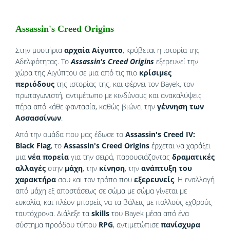
Assassin's Creed Origins
Σ
την μυστήρια
αρχαία Αίγυπτο
, κρύβεται η ιστορία της
Αδελφότητας. Το
Assassin's Creed Origins
εξερευνεί την
χώρα της Αιγύπτου σε μια από τις πιο
κρίσιμες
περιόδους
της ιστορίας της, και φέρνει τον Bayek, τον
πρωταγωνιστή, αντιμέτωπο με κινδύνους και ανακαλύψεις
πέρα από κάθε φαντασία, καθώς βιώνει την
γέννηση των
Ασσασσίνων
.
Από την ομάδα που μας έδωσε το
Assassin's Creed IV:
Black Flag
, το
Assassin's Creed Origins
έρχεται να χαράξει
μια
νέα πορεία
για την σειρά, παρουσιάζοντας
δραματικές
αλλαγές
στην
μάχη
, την
κίνηση
, την
ανάπτυξη του
χαρακτήρα
σου και τον τρόπο που
εξερευνείς
. Η εναλλαγή
από μάχη εξ αποστάσεως σε σώμα με σώμα γίνεται με
ευκολία, και πλέον μπορείς να τα βάλεις με πολλούς εχθρούς
ταυτόχρονα. Διάλεξε τα
skills
του Bayek μέσα από ένα
σύστημα προόδου τύπου
RPG
, αντιμετώπισε
πανίσχυρα