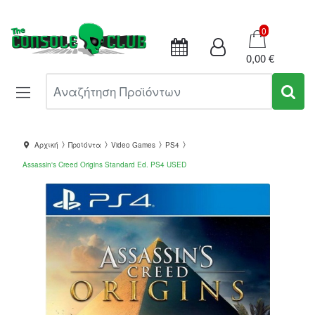
Καλάθι
0
0,00 €
Αναζήτηση Προϊόντων
Αρχική
Προϊόντα
Video Games
PS4
Assassin's Creed Origins Standard Ed. PS4 USED