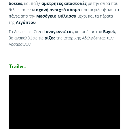
bosses
, και παίξε
αμέτρητες αποστολές
με την σειρά που
θέλεις, σε έναν
αχανή ανοιχτό κόσμο
που περιλαμβάνει τα
πάντα από την
Μεσόγειο Θάλασσα
μέχρι και τα πέρατα
της
Αιγύπτου
.
Το Assassin's Creed
αναγεννιέται
, και μαζί με τον
Bayek
,
θα ανακαλύψεις τις
ρίζες
της ιστορικής Αδελφότητας των
Ασσασσίνων.
Trailer: