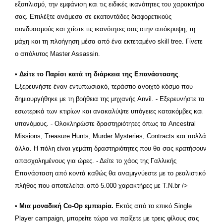
εξοπλισμό, την εμφάνιση και τις ειδικές ικανότητες του χαρακτήρα
σας. Επιλέξτε ανάμεσα σε εκατοντάδες διαφορετικούς
συνδυασμούς και χτίστε τις ικανότητες σας στην απόκρυψη, τη
μάχη και τη πλοήγηση μέσα από ένα εκτεταμένο skill tree. Γίνετε
ο απόλυτος Master Assassin.
•
Δείτε το Παρίσι κατά τη διάρκεια της Επανάστασης
.
Εξερευνήστε έναν εντυπωσιακό, τεράστιο ανοιχτό κόσμο που
δημιουργήθηκε με τη βοήθεια της μηχανής Anvil. - Εξερευνήστε τα
εσωτερικά των κτιρίων και ανακαλύψτε υπόγειες κατακόμβες και
υπονόμους. - Ολοκληρώστε δραστηριότητες όπως τα Ancestral
Missions, Treasure Hunts, Murder Mysteries, Contracts και πολλά
άλλα. Η πόλη είναι γεμάτη δραστηριότητες που θα σας κρατήσουν
απασχολημένους για ώρες. - Δείτε το χάος της Γαλλικής
Επανάσταση από κοντά καθώς θα αναμιγνύεστε με το ρεαλιστικό
πλήθος που αποτελείται από 5.000 χαρακτήρες με Τ.Ν.br />
•
Μια μοναδική Co-Op εμπειρία.
Εκτός από το επικό Single
Player campaign, μπορείτε τώρα να παίξετε με τρεις φίλους σας