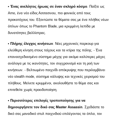
•
Ένας ανελέητος ήρωας σε έναν σκληρό κόσμο
. Παίξτε ως
Arno, ένα νέο είδος Ασσασινου, πιο φονικός από τους
προκατόχους του. Εξοντώστε τα θύματα σας με ένα πλήθος νέων
όπλων όπως το Phantom Blade, μια κρυμμένη λεπίδα με
δυνατότητες βαλλίστρας.
•
Πλήρης έλεγχος κινήσεων
. Νέες μηχανικές παρκουρ για
ελεύθερη κίνηση στους τοίχους και τα κτίρια της πόλης. - Ένα
επανασχεδιασμένο σύστημα μάχης για ακόμα καλύτερες μάχες
ανάλογα με τις ικανότητες, τον συγχρονισμό και τη ροή των
κινήσεων. - Βελτιωμένο παιχνίδι απόκρυψης που περιλαμβάνει
νέο stealth mode, σύστημα κάλυψης και τεχνικές χειρισμού του
πλήθους. Μείνετε κρυμμένοι, ακολουθήστε το θύμα σας και
επιτεθείτε χωρίς προειδοποίηση.
•
Περισσότερες επιλογές τροποποίησης για να
δημιουργήσετε τον δικό σας Master Assassin
. Σχεδιάστε το
δικό σας μοναδικό στυλ παιχνιδιού επιλέγοντας τα όπλα, τον