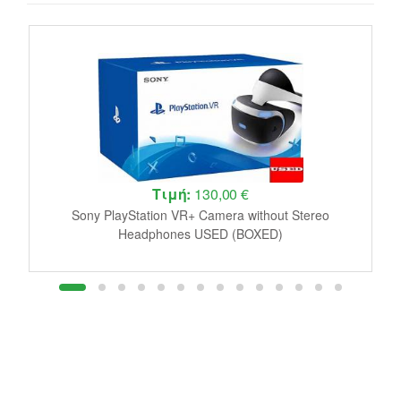
Τιμή:
130,00 €
le
Sony PlayStation VR+ Camera without Stereo
J
Headphones USED (BOXED)