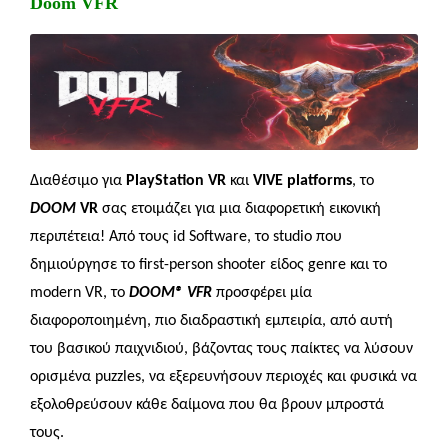
Doom VFR
Δ
ιαθέσιμο για
PlayStation
VR
και
VIVE
platforms
,
το
DOOM
VR
σας ετοιμάζει για μια διαφορετική εικονική
περιπέτεια!
Από τους
id
Software,
το
studio
που
δημιούργησε το
first-person
shooter
είδος
genre
και το
modern
VR,
το
DOOM
® VFR
προσφέρει
μία
διαφοροποιημένη, πιο
διαδραστική
εμπειρία,
από αυτή
του βασικού παιχνιδιού, βάζοντας τους
παίκτες να
λύσουν
ορισμένα
puzzles
, να εξερευνήσουν περιοχές και φυσικά να
εξολοθρεύσουν κάθε
δαίμονα που θα βρουν μπροστά
τους
.