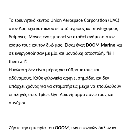
Το ερευνητικό κέντρο
Union
Aerospace
Corporation
(UAC)
στον Άρη έχει κατακλυστεί από άγριους και πανίσχυρους
δαίμονες. Μόνος ένας μπορεί να σταθεί ανάμεσα στον
κόσμο τους και τον δικό μας
!
Είσαι
ένας
DOOM
Marine
και
σε
ενεργοποίησαν με μία και μοναδική αποστολή: “
kill
them
all
”.
Η
κόλαση δεν είναι μέρος για εύθραυστους και
αδύναμους. Κάθε φιλονικία αφήνει σημάδια και δεν
υπάρχει χρόνος για να σταματήσεις μέχρι να επουλωθούν
οι πληγές σου. Τρίψε λίγη
Αριανή
άμμο πάνω τους και
συνέχισε…
Ζήστε την εμπειρία του
DOOM
,
των εικονικών όπλων και