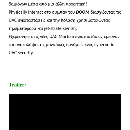
δαιμόνων μέσα από μια άλλη προοπτική!
Physically interact
στο σύμπαν του
DOOM
διασχίζοντας τις
UAC
εγκαταστάσεις και την Κόλαση χρησιμοποιώντας
τηλεμεταφορά
και
jet-strafe
κίνηση.
Εξερευνήστε τις νέες
UAC
Martian
εγκαταστάσεις έρευνας
και ανακαλύψτε τις μοναδικές δυνάμεις ενός
cybernetic
UAC
security..
Trailer: