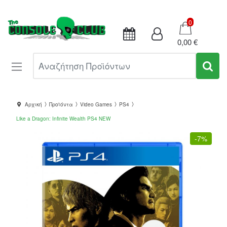
Καλάθι
0
0,00 €
Αναζήτηση Προϊόντων
Αρχική
Προϊόντα
Video Games
PS4
Like a Dragon: Infinite Wealth PS4 NEW
-
7%