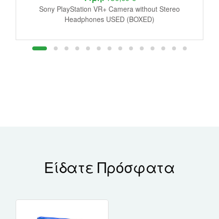
le
Sony PlayStation VR+ Camera without Stereo
J
Headphones USED (BOXED)
Είδατε Πρόσφατα