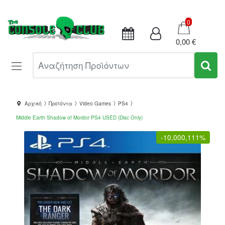
Καλάθι
0
0,00 €
Αναζήτηση Προϊόντων
Αρχική
Προϊόντα
Video Games
PS4
Middle Earth Shadow of Mordor PS4 USED (Disc Only)
-
10,000,111%