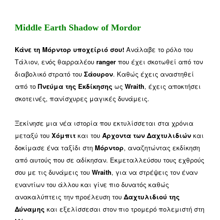
Middle Earth Shadow of Mordor
Κάνε τη Μόρντορ υποχείριό σου!
Ανάλαβε το ρόλο του
Τάλιον, ενός θαρραλέου
ranger
που έχει σκοτωθεί από τον
διαβολικό στρατό του
Σάουρον
. Καθώς έχεις αναστηθεί
από το
Πνεύμα της Εκδίκησης
ως
Wraith
, έχεις αποκτήσει
σκοτεινές, πανίσχυρες μαγικές δυνάμεις.
Ξεκίνησε μια νέα ιστορία που εκτυλίσσεται στα χρόνια
μεταξύ του
Χόμπιτ
και του
Άρχοντα των Δαχτυλιδιών
και
δοκίμασε ένα ταξίδι στη
Μόρντορ
, αναζητώντας εκδίκηση
από αυτούς που σε αδίκησαν. Εκμεταλλεύσου τους εχθρούς
σου με τις δυνάμεις του
Wraith
, για να στρέψεις τον έναν
εναντίων του άλλου και γίνε πιο δυνατός καθώς
ανακαλύπτεις την προέλευση του
Δαχτυλιδιού της
Δύναμης
και εξελίσσεσαι στον πιο τρομερό πολεμιστή στη