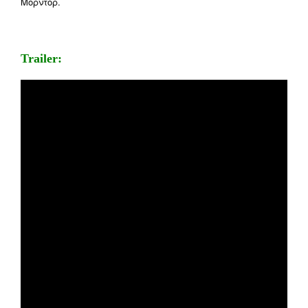
Μόρντορ.
Trailer: