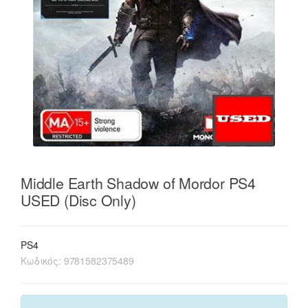
Middle Earth Shadow of Mordor PS4
USED (Disc Only)
PS4
Κωδικός:
9781582375489