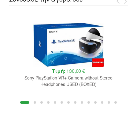
Τιμή:
130,00 €
le
Sony PlayStation VR+ Camera without Stereo
J
Headphones USED (BOXED)