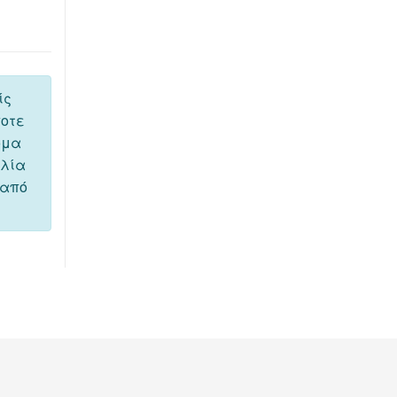
ίς
ποτε
όμα
ελία
 από