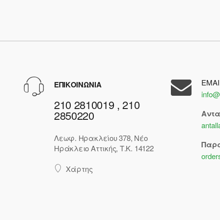
EMAI
ΕΠΙΚΟΙΝΩΝΙΑ
info@
210 2810019 , 210
2850220
Αντ
antal
Λεωφ. Ηρακλείου 378, Νέο
Παρ
Ηράκλειο Αττικής, Τ.Κ. 14122
order
Χάρτης