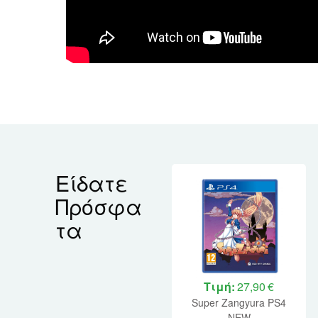
Είδατε
Πρόσφα
τα
Τιμή:
27,90 €
Super Zangyura PS4
NEW