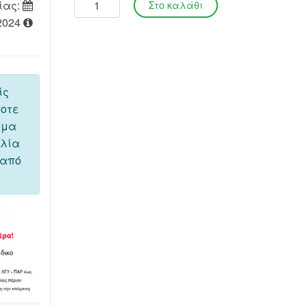
ίας:
2024
ίς
ποτε
όμα
ελία
 από