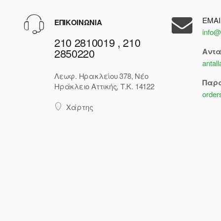
EMAI
ΕΠΙΚΟΙΝΩΝΙΑ
info@
210 2810019 , 210
2850220
Αντ
antal
Λεωφ. Ηρακλείου 378, Νέο
Παρ
Ηράκλειο Αττικής, Τ.Κ. 14122
order
Χάρτης