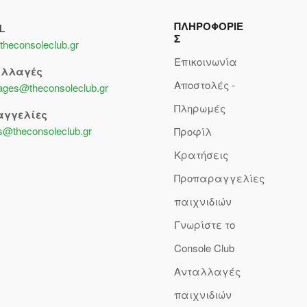
ΠΛΗΡΟΦΟΡΙΕ
L
Σ
theconsoleclub.gr
Επικοινωνία
αλλαγές
Αποστολές -
lages@theconsoleclub.gr
Πληρωμές
αγγελίες
s@theconsoleclub.gr
Προφίλ
Κρατήσεις
Προπαραγγελίες
παιχνιδιών
Γνωρίστε το
Console Club
Ανταλλαγές
παιχνιδιών