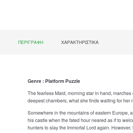
ΠΕΡΙΓΡΑΦΉ
ΧΑΡΑΚΤΗΡΙΣΤΙΚΆ
Genre : Platform Puzzle
The fearless Maid, morning star in hand, marches 
deepest chambers, what she finds waiting for her 
Somewhere in the mountains of eastern Europe, a v
his castle when the fated hour neared as if to wel
hunters to slay the Immortal Lord again. However,