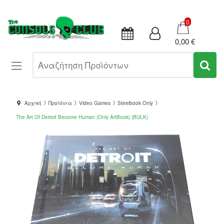
Καλάθι
0
0,00 €
Αναζήτηση Προϊόντων
Αρχική
Προϊόντα
Video Games
Steelbook Only
The Art Of Detroit Become Human (Only ArtBook) (BULK)