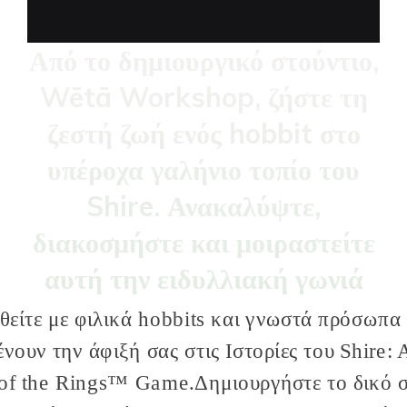
Από το δημιουργικό στούντιο,
Wētā Workshop, ζήστε τη
ζεστή ζωή ενός hobbit στο
υπέροχα γαλήνιο τοπίο του
Shire. Ανακαλύψτε,
διακοσμήστε και μοιραστείτε
αυτή την ειδυλλιακή γωνιά
της Μέσης Γης.
θείτε με φιλικά
hobbits
και γνωστά πρόσωπα
ένουν την άφιξή σας στις Ιστορίες του
Shire
: 
of the
Rings
™
Game.Δημιουργήστε
το δικό 