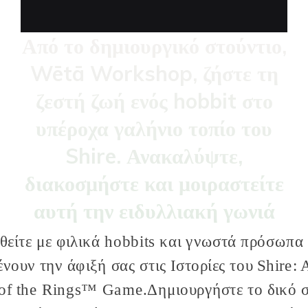
Από το δημιουργικό στούντιο,
Wētā Workshop, ζήστε τη
ζεστή ζωή ενός hobbit στο
υπέροχα γαλήνιο τοπίο του
Shire. Ανακαλύψτε,
διακοσμήστε και μοιραστείτε
αυτή την ειδυλλιακή γωνιά
της Μέσης Γης.
θείτε με φιλικά
hobbits
και γνωστά πρόσωπα
ένουν την άφιξή σας στις Ιστορίες του
Shire
: 
of the
Rings
™
Game.Δημιουργήστε
το δικό 