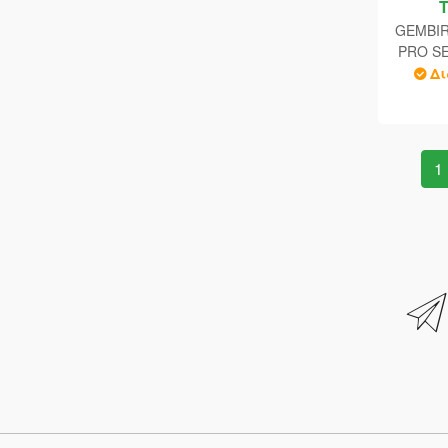
GEMBIR
PRO SER
VESA M
Δι
1