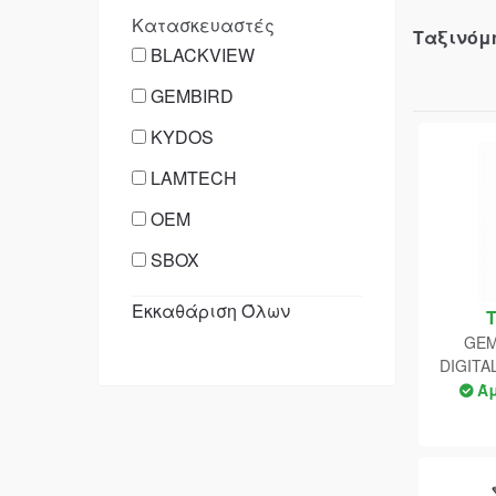
Κατασκευαστές
Ταξινόμ
BLACKVIEW
GEMBIRD
KYDOS
LAMTECH
OEM
SBOX
Εκκαθάριση Όλων
GEM
DIGITA
MOUNT 
Ά
VES