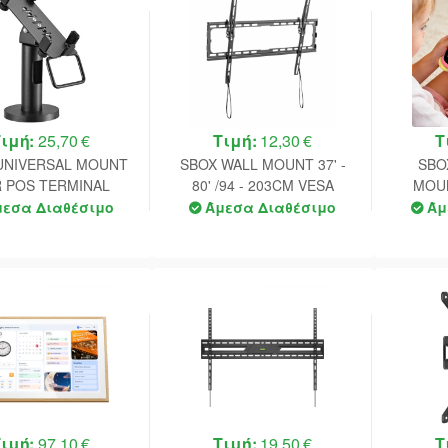
Τιμή:
25,70 €
Τιμή:
12,30 €
Τ
UNIVERSAL MOUNT
SBOX WALL MOUNT 37' -
SBO
 POS TERMINAL
80' /94 - 203CM VESA
MOUNT
600x400 MAX
109CM 
μεσα Διαθέσιμο
Άμεσα Διαθέσιμο
Άμ
Τιμή:
97,10 €
Τιμή:
19,50 €
Τ