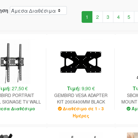
ηση
1
2
3
4
5
Τιμή:
27,50 €
Τιμή:
9,90 €
Τ
BIRD PORTRAIT
GEMBIRD VESA ADAPTER
SBOX
L SIGNAGE TV WALL
KIT 200X400MM BLACK
MOUNT 
(TILT) 37'–75' MAX
8
μεσα Διαθέσιμο
Διαθέσιμο σε 1 - 3
Άμ
A 400X600 BLACK
Ημέρες