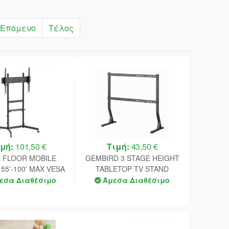
Επόμενο
Τέλος
ιμή:
101,50 €
Τιμή:
43,50 €
 FLOOR MOBILE
GEMBIRD 3 STAGE HEIGHT
55'-100' MAX VESA
TABLETOP TV STAND
00X600 BLACK
45'-90' MAX VESA 800x400
εσα Διαθέσιμο
Άμεσα Διαθέσιμο