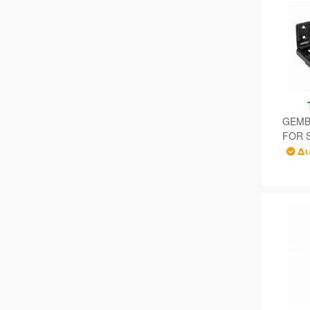
GEMB
FOR 
Δι