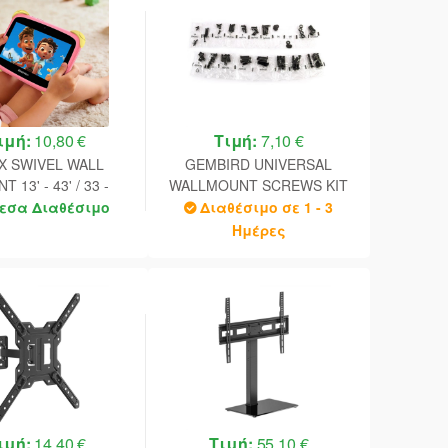
ιμή:
10,80 €
Τιμή:
7,10 €
X SWIVEL WALL
GEMBIRD UNIVERSAL
 13' - 43' / 33 -
WALLMOUNT SCREWS KIT
VESA MAX 200x200
BLACK
εσα Διαθέσιμο
Διαθέσιμο σε 1 - 3
Ημέρες
ιμή:
14,40 €
Τιμή:
55,10 €