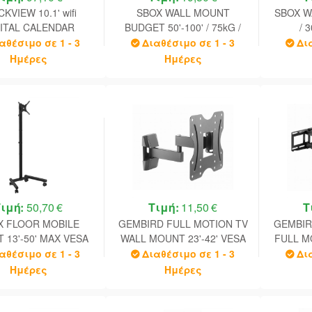
KVIEW 10.1' wifi
SBOX WALL MOUNT
SBOX W
ITAL CALENDAR
BUDGET 50'-100' / 75kG /
/ 
32GB) ANDROID 11
MAX VESA 900x600 BLACK
αθέσιμο σε 1 - 3
Διαθέσιμο σε 1 - 3
Δι
ATURAL WOOD
Ημέρες
Ημέρες
Τιμή:
50,70 €
Τιμή:
11,50 €
Τ
X FLOOR MOBILE
GEMBIRD FULL MOTION TV
GEMBIR
 13'-50' MAX VESA
WALL MOUNT 23'-42' VESA
FULL MO
00x200 BLACK
200X200 BLACK
6
αθέσιμο σε 1 - 3
Διαθέσιμο σε 1 - 3
Δι
Ημέρες
Ημέρες