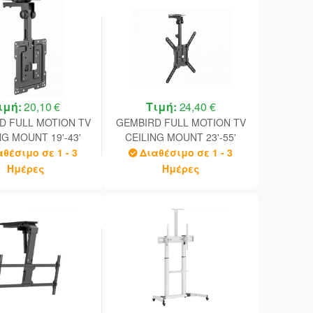
ιμή:
20,10 €
Τιμή:
24,40 €
D FULL MOTION TV
GEMBIRD FULL MOTION TV
NG MOUNT 19'-43'
CEILING MOUNT 23'-55'
 200X200 BLACK
VESA 400X400 BLACK
αθέσιμο σε 1 - 3
Διαθέσιμο σε 1 - 3
Ημέρες
Ημέρες