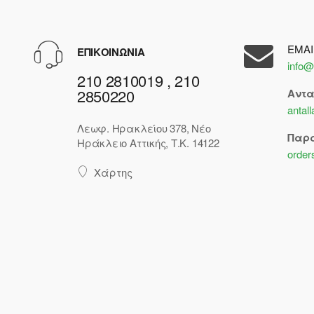
EMAI
ΕΠΙΚΟΙΝΩΝΙΑ
info@
210 2810019 , 210
2850220
Αντ
antal
Λεωφ. Ηρακλείου 378, Νέο
Παρ
Ηράκλειο Αττικής, Τ.Κ. 14122
order
Χάρτης