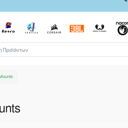
ροϊόντων
Mounts
unts