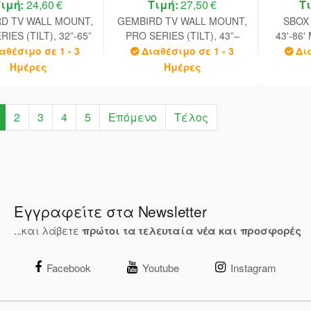
Τιμή:
24,60 €
Τιμή:
27,50 €
Τ
D TV WALL MOUNT,
GEMBIRD TV WALL MOUNT,
SBOX
IES (TILT), 32”-65”
PRO SERIES (TILT), 43”–
43'-86
AX 400X400 BLACK
95”, MAX VESA 400X800
αθέσιμο σε 1 - 3
Διαθέσιμο σε 1 - 3
Δι
Ημέρες
Ημέρες
2
3
4
5
Επόμενο
Τέλος
Εγγραφείτε στα Newsletter
...και λάβετε
πρώτοι τα τελευταία νέα και προσφορές
Facebook
Youtube
Instagram