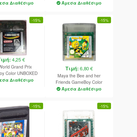
(Purple)
εσα Διαθέσιμο
Άμεσα Διαθέσιμο
-
15%
-
15%
Τιμή:
4,25 €
World Grand Prix
Τιμή:
6,80 €
y Color UNBOXED
Maya the Bee and her
εσα Διαθέσιμο
Friends GameBoy Color
UNBOXED (Worn Sticker)
Άμεσα Διαθέσιμο
-
15%
-
15%