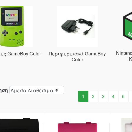
Ninten
ες GameBoy Color
Περιφερειακά GameBoy
Κ
Color
ηση
1
2
3
4
5