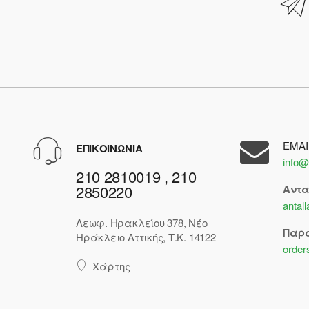
EMAI
ΕΠΙΚΟΙΝΩΝΙΑ
info@
210 2810019 , 210
2850220
Αντ
antal
Λεωφ. Ηρακλείου 378, Νέο
Παρ
Ηράκλειο Αττικής, Τ.Κ. 14122
order
Χάρτης