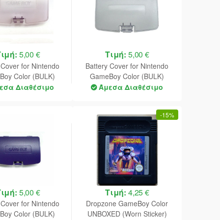
Τιμή:
5,00 €
Τιμή:
5,00 €
 Cover for Nintendo
Battery Cover for Nintendo
oy Color (BULK)
GameBoy Color (BULK)
rystal Purple)
(Crystal Clear)
εσα Διαθέσιμο
Άμεσα Διαθέσιμο
-
15%
Τιμή:
5,00 €
Τιμή:
4,25 €
 Cover for Nintendo
Dropzone GameBoy Color
oy Color (BULK)
UNBOXED (Worn Sticker)