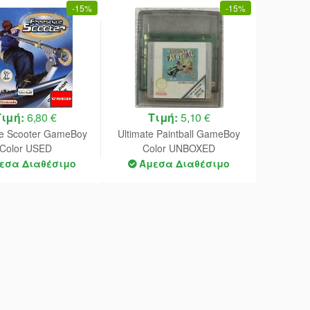
-
15%
-
15%
Τιμή:
6,80 €
Τιμή:
5,10 €
le Scooter GameBoy
Ultimate Paintball GameBoy
Color USED
Color UNBOXED
εσα Διαθέσιμο
Άμεσα Διαθέσιμο