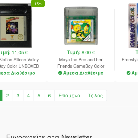
-
15%
Τιμή:
11,05 €
Τιμή:
8,00 €
ation Silicon Valley
Maya the Bee and her
Freesty
oy Color UNBOXED
Friends GameBoy Color
(Worn Sticker)
UNBOXED
μεσα Διαθέσιμο
Άμεσα Διαθέσιμο
Άμ
2
3
4
5
6
Επόμενο
Τέλος
Εγγραφείτε στα Newsletter