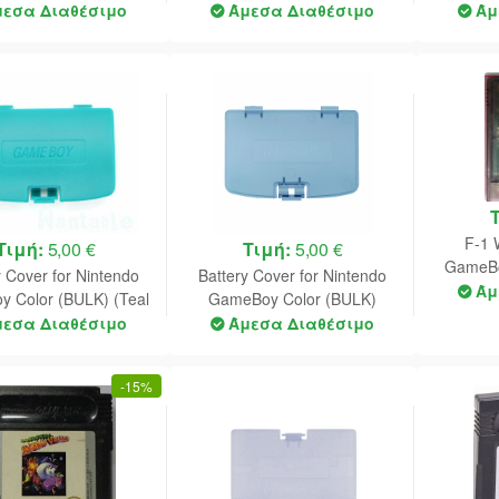
(Green)
(Yellow)
μεσα Διαθέσιμο
Άμεσα Διαθέσιμο
Άμ
F-1 
Τιμή:
5,00 €
Τιμή:
5,00 €
GameBo
y Cover for Nintendo
Battery Cover for Nintendo
Άμ
 Color (BULK) (Teal
GameBoy Color (BULK)
Blue)
(Crystal Blue)
μεσα Διαθέσιμο
Άμεσα Διαθέσιμο
-
15%