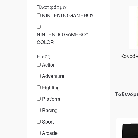
Πλατφόρμα
NINTENDO GAMEBOY
NINTENDO GAMEBOY
COLOR
Κονσόλ
Είδος
Action
Adventure
Fighting
Ταξινόμ
Platform
Racing
Sport
Arcade