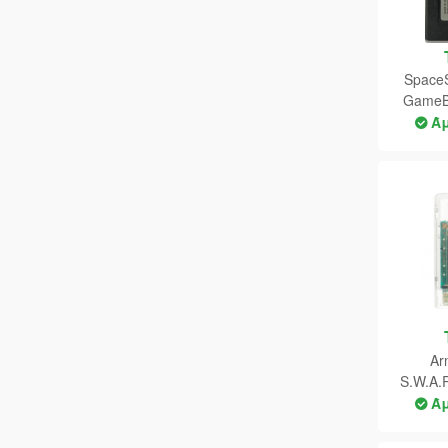
SpaceSt
GameB
Ά
Ar
S.W.A.
Ά