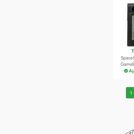
SpaceSt
GameB
Ά
1