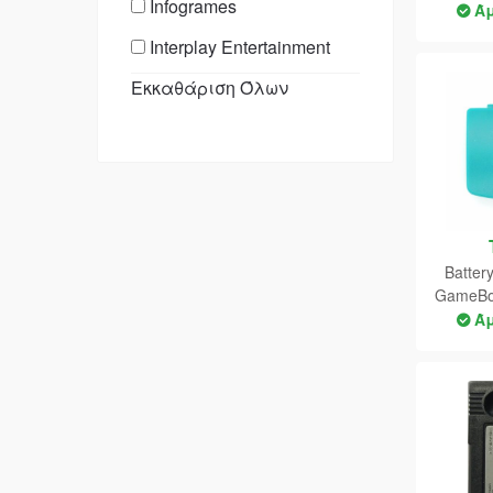
Infogrames
Ά
Interplay Entertainment
Εκκαθάριση Όλων
Konami
LucasArts
Nintendo
THQ
Ubisoft
Batter
GameBoy
Ά