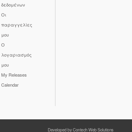
δεδομένων
Οι
παραγγελίες
μου
Ο
λογαριασμός
μου
My Releases
Calendar
Developed by Contech Web Solutions