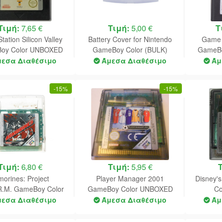
Τιμή:
7,65 €
Τιμή:
5,00 €
Τ
ation Silicon Valley
Battery Cover for Nintendo
Game 
oy Color UNBOXED
GameBoy Color (BULK)
GameBo
(White)
(
μεσα Διαθέσιμο
Άμεσα Διαθέσιμο
Άμ
-
15%
-
15%
Τιμή:
6,80 €
Τιμή:
5,95 €
morines: Project
Player Manager 2001
Disney'
R.M. GameBoy Color
GameBoy Color UNBOXED
C
UNBOXED
μεσα Διαθέσιμο
Άμεσα Διαθέσιμο
Άμ