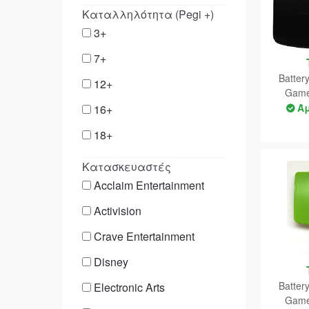
Kαταλληλότητα (Pegi +)
3+
7+
Batter
12+
Game
Ά
16+
18+
Κατασκευαστές
Acclaim Entertainment
Activision
Crave Entertainment
Disney
Batter
Electronic Arts
Game