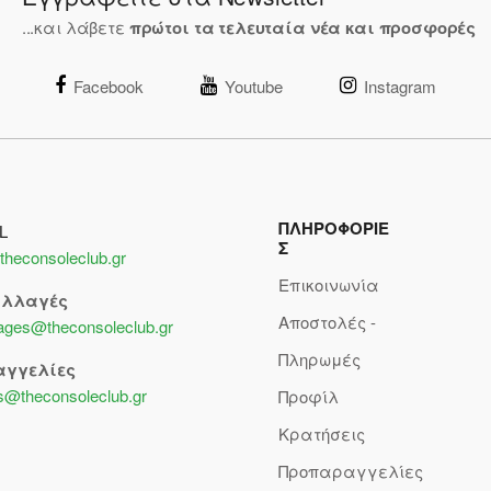
...και λάβετε
πρώτοι τα τελευταία νέα και προσφορές
Facebook
Youtube
Instagram
ΠΛΗΡΟΦΟΡΙΕ
L
Σ
theconsoleclub.gr
Επικοινωνία
αλλαγές
Αποστολές -
lages@theconsoleclub.gr
Πληρωμές
αγγελίες
s@theconsoleclub.gr
Προφίλ
Κρατήσεις
Προπαραγγελίες