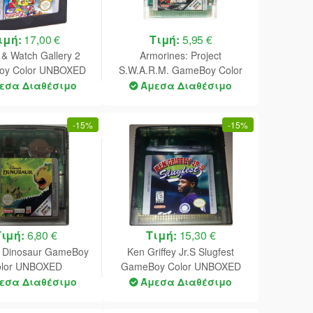
ιμή:
17,00 €
Τιμή:
5,95 €
& Watch Gallery 2
Armorines: Project
y Color UNBOXED
S.W.A.R.M. GameBoy Color
Worn Sticker)
UNBOXED (Worn Sticker)
εσα Διαθέσιμο
Άμεσα Διαθέσιμο
-
15%
-
15%
Τιμή:
6,80 €
Τιμή:
15,30 €
s Dinosaur GameBoy
Ken Griffey Jr.S Slugfest
olor UNBOXED
GameBoy Color UNBOXED
(NTSC)
εσα Διαθέσιμο
Άμεσα Διαθέσιμο