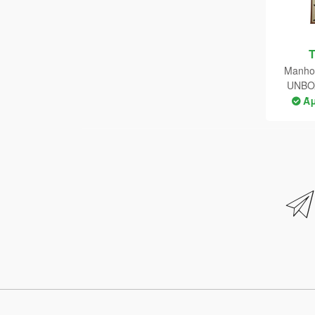
Manho
UNBO
Serial
Ά