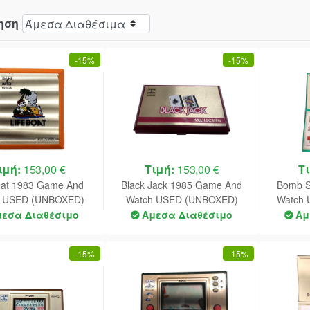
ηση
-
15%
-
15%
ιμή:
153,00 €
Τιμή:
153,00 €
Τ
oat 1983 Game And
Black Jack 1985 Game And
Bomb 
h USED (UNBOXED)
Watch USED (UNBOXED)
Watch 
d Condition Inside
(Good Condition ) Model: BJ-
μεσα Διαθέσιμο
Άμεσα Διαθέσιμο
Άμ
 Shell ) Model: TC-58
60
-
15%
-
15%