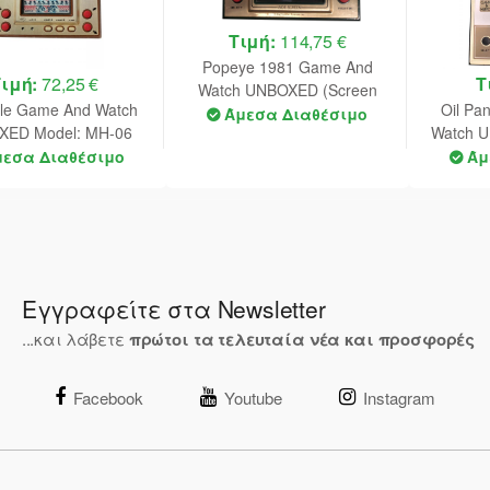
Τιμή:
114,75 €
Popeye 1981 Game And
Τιμή:
72,25 €
Τ
Watch UNBOXED (Screen
le Game And Watch
Oil Pa
Good Condition/Scratched
Άμεσα Διαθέσιμο
XED Model: MH-06
Watch 
Outside) Model: PP-23 Serial:
: 08617966 (Without
Inside/S
μεσα Διαθέσιμο
Άμ
13079261
Battery Cover)
Battery 
Εγγραφείτε στα Newsletter
...και λάβετε
πρώτοι τα τελευταία νέα και προσφορές
Facebook
Youtube
Instagram