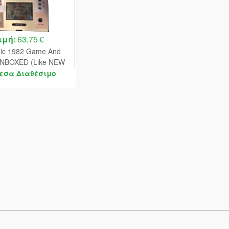
ιμή:
63,75 €
nic 1982 Game And
UNBOXED (Like NEW
cratched Outside/No
εσα Διαθέσιμο
Cover) Model: OP-51