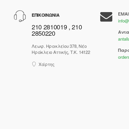
EMAI
ΕΠΙΚΟΙΝΩΝΙΑ
info@
210 2810019 , 210
2850220
Αντ
antal
Λεωφ. Ηρακλείου 378, Νέο
Παρ
Ηράκλειο Αττικής, Τ.Κ. 14122
order
Χάρτης