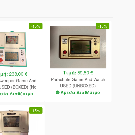
-
15%
-
15%
Τιμή:
59,50 €
ιμή:
238,00 €
Parachute Game And Watch
Sweeper Game And
USED (UNBOXED)
USED (BOXED) (No
Άμεσα Διαθέσιμο
Manual)
εσα Διαθέσιμο
-
15%