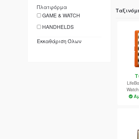
Πλατφόρμα
Ταξινόμ
GAME & WATCH
HANDHELDS
Εκκαθάριση Όλων
Τ
LifeB
Watc
(Goo
Ά
/Broken