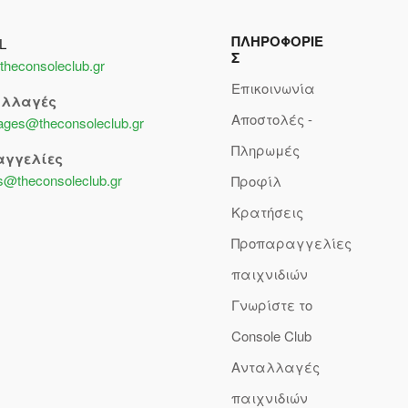
ΠΛΗΡΟΦΟΡΙΕ
L
Σ
theconsoleclub.gr
Επικοινωνία
αλλαγές
Αποστολές -
lages@theconsoleclub.gr
Πληρωμές
αγγελίες
s@theconsoleclub.gr
Προφίλ
Κρατήσεις
Προπαραγγελίες
παιχνιδιών
Γνωρίστε το
Console Club
Ανταλλαγές
παιχνιδιών