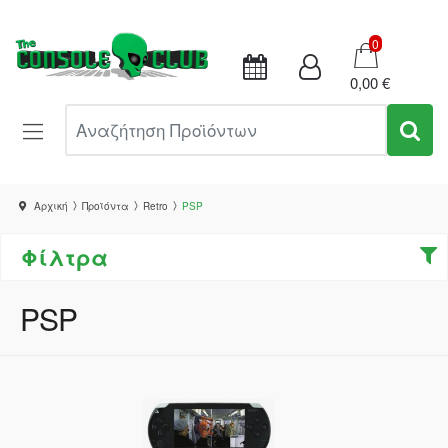
Καλάθι
0
0,00 €
Αναζήτηση Προϊόντων
Αρχική
Προϊόντα
Retro
PSP
Φίλτρα
PSP