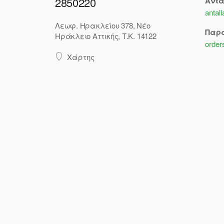
2850220
Αντ
antal
Λεωφ. Ηρακλείου 378, Νέο
Παρ
Ηράκλειο Αττικής, Τ.Κ. 14122
order
Χάρτης