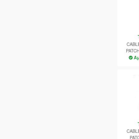
CABL
PATC
Ά
CABL
PAT