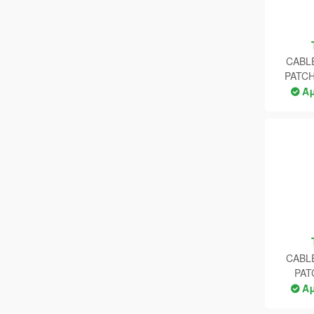
CABL
PATCH
Ά
CABL
PAT
Ά