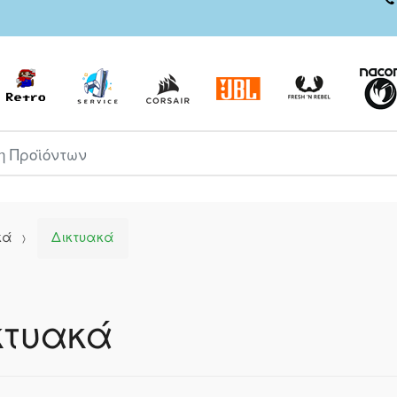
ροϊόντων
κά
Δικτυακά
κτυακά