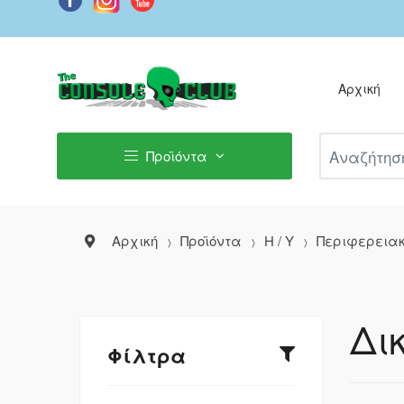
Αρχική
Αναζήτηση Π
Προϊόντα
Αρχική
Προϊόντα
Η / Υ
Περιφερεια
Δι
Φίλτρα