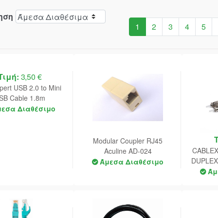
ηση
1
2
3
4
5
Τιμή:
3,50 €
pert USB 2.0 to Mini
SB Cable 1.8m
μεσα Διαθέσιμο
Modular Coupler RJ45
CABLE
Aculine AD-024
DUPLEX
Άμεσα Διαθέσιμο
OPTIC
Άμ