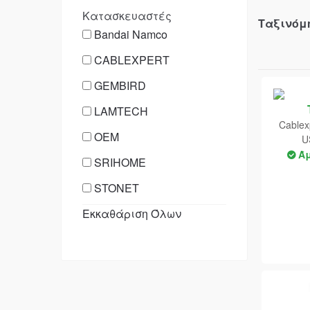
Κατασκευαστές
Ταξινόμ
Bandai Namco
CABLEXPERT
GEMBIRD
LAMTECH
Cablex
OEM
U
Ά
SRIHOME
STONET
Εκκαθάριση Όλων
TENDA
WAVLINK