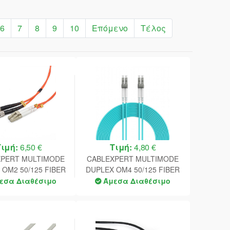
6
7
8
9
10
Επόμενο
Τέλος
Τιμή:
6,50 €
Τιμή:
4,80 €
XPERT MULTIMODE
CABLEXPERT MULTIMODE
 OM2 50/125 FIBER
DUPLEX OM4 50/125 FIBER
 CABLE LC/ST 1M
OPTIC CABLE, LC/LC, 1M
εσα Διαθέσιμο
Άμεσα Διαθέσιμο