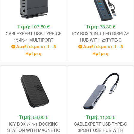
Τιμή:
107,80 €
Τιμή:
78,30 €
CABLEXPERT USB TYPE-CF
ICY BOX 9-IN-1 LED DISPLAY
15-IN-1 MULTIPORT
HUB WITH 2xTYPE-C
ADAPTER (USB HUB AF-
PD100W 1xTYPE-C PD20W,
Διαθέσιμο σε 1 - 3
Διαθέσιμο σε 1 - 3
PORTS v.2x2 + v.3x3, Type-
4xUSB3.2 & TYPE-C/USB
Ημέρες
Ημέρες
CF + HDMIx2 +DISPLAYPORT
HOST CONNECTION GREY
+ PD + CARD READER +
GIGALAN + 3.5 mm AUDIO),
GREY
Τιμή:
56,00 €
Τιμή:
11,30 €
ICY BOX 7-in-1 DOCKING
CABLEXPERT USB TYPE-C
STATION WITH MAGNETIC
3PORT USB HUB WITH