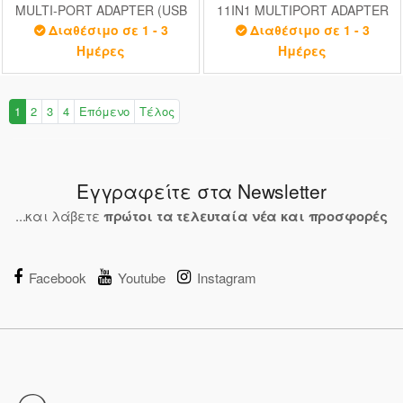
MULTI-PORT ADAPTER (USB
11IN1 MULTIPORT ADAPTER
HUB+HDMI+VGA+PD+CARD
(USB
Διαθέσιμο σε 1 - 3
Διαθέσιμο σε 1 - 3
READER+LAN+3.5MM)
HUB+HDMI+VGA+PD+CARD
Ημέρες
Ημέρες
SPACE GREY
READER+LAN+3.5MM)
SPACE GREY
1
2
3
4
Επόμενο
Τέλος
Εγγραφείτε στα Newsletter
...και λάβετε
πρώτοι τα τελευταία νέα και προσφορές
Facebook
Youtube
Instagram