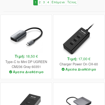
1
2
3
4
Επόμενο
Τέλος
Τιμή:
18,50 €
Τιμή:
17,00 €
Type-C to Mini DP UGREEN
Charger Power On CH-60
CM236 Gray 60351
Άμεσα Διαθέσιμο
Άμεσα Διαθέσιμο