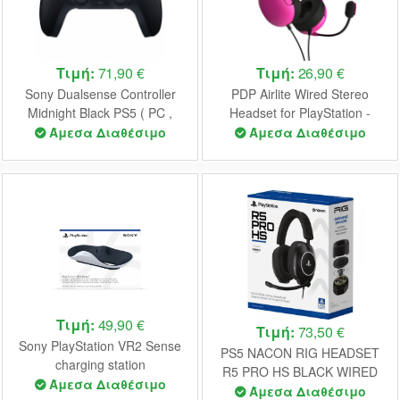
Τιμή:
71,90 €
Τιμή:
26,90 €
Sony Dualsense Controller
PDP Airlite Wired Stereo
Midnight Black PS5 ( PC ,
Headset for PlayStation -
MAC , Mobile )
Nebula Pink
Άμεσα Διαθέσιμο
Άμεσα Διαθέσιμο
Τιμή:
49,90 €
Τιμή:
73,50 €
Sony PlayStation VR2 Sense
PS5 NACON RIG HEADSET
charging station
R5 PRO HS BLACK WIRED
(PS719480693)
Άμεσα Διαθέσιμο
Άμεσα Διαθέσιμο