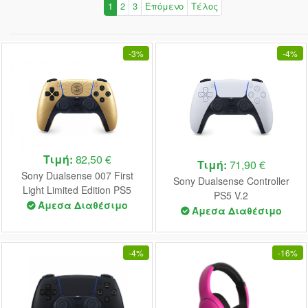
1
2
3
Επόμενο
Τέλος
-
3%
-
4%
Τιμή:
82,50 €
Τιμή:
71,90 €
Sony Dualsense 007 First
Sony Dualsense Controller
Light Limited Edition PS5
PS5 V.2
Άμεσα Διαθέσιμο
Άμεσα Διαθέσιμο
-
4%
-
16%