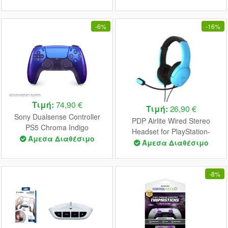
-
6%
-
16%
Τιμή:
74,90 €
Τιμή:
26,90 €
Sony Dualsense Controller
PDP Airlite Wired Stereo
PS5 Chroma Indigo
Headset for PlayStation-
Άμεσα Διαθέσιμο
Neptune Blue
Άμεσα Διαθέσιμο
-
8%