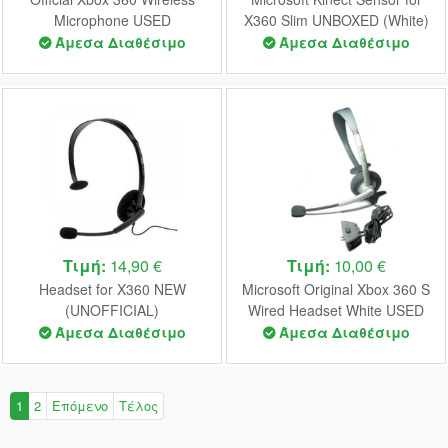
Microphone USED
X360 Slim UNBOXED (White)
(UNBOXED) (Black)
(RaRe)
Άμεσα Διαθέσιμο
Άμεσα Διαθέσιμο
Τιμή:
14,90 €
Τιμή:
10,00 €
Headset for X360 NEW
Microsoft Original Xbox 360 S
(UNOFFICIAL)
Wired Headset White USED
(UNBOXED)
Άμεσα Διαθέσιμο
Άμεσα Διαθέσιμο
1
2
Επόμενο
Τέλος