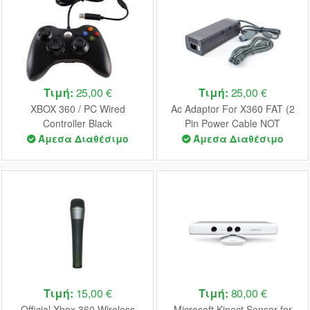
Τιμή:
25,00 €
Τιμή:
25,00 €
XBOX 360 / PC Wired
Ac Adaptor For X360 FAT (2
Controller Black
Pin Power Cable NOT
(UNOFFICIAL)
Included) USED (UNBOXED)
Άμεσα Διαθέσιμο
Άμεσα Διαθέσιμο
Τιμή:
15,00 €
Τιμή:
80,00 €
Official Xbox 360 Wireless
Microsoft Kinect Sensor for