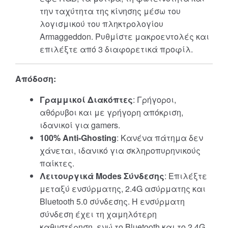
την ταχύτητα της κίνησης μέσω του
λογισμικού του πληκτρολογίου
Armaggeddon. Ρυθμίστε μακροεντολές και
επιλέξτε από 3 διαφορετικά προφίλ.
Απόδοση:
Γραμμικοί Διακόπτες
: Γρήγοροι,
αθόρυβοι και με γρήγορη απόκριση,
ιδανικοί για gamers.
100% Anti-Ghosting
: Κανένα πάτημα δεν
χάνεται, ιδανικό για σκληροπυρηνικούς
παίκτες.
Λειτουργικά Modes Σύνδεσης
: Επιλέξτε
μεταξύ ενσύρματης, 2.4G ασύρματης και
Bluetooth 5.0 σύνδεσης. Η ενσύρματη
σύνδεση έχει τη χαμηλότερη
καθυστέρηση, ενώ το Bluetooth και το 2.4G