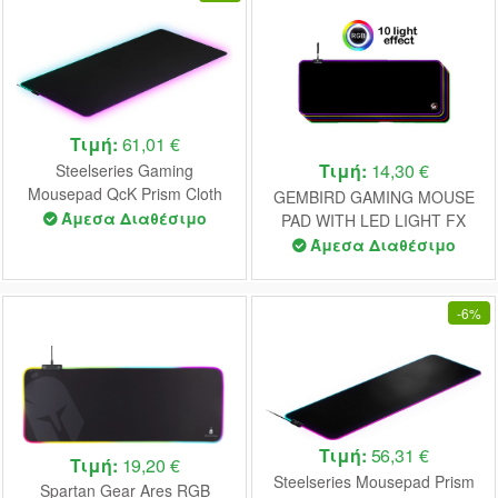
Τιμή:
61,01 €
Τιμή:
14,30 €
Steelseries Gaming
Mousepad QcK Prism Cloth
GEMBIRD GAMING MOUSE
3XL ETAIL (63512)
Άμεσα Διαθέσιμο
PAD WITH LED LIGHT FX
EXTRA LARGE 300 x 800
Άμεσα Διαθέσιμο
-
6%
Τιμή:
56,31 €
Τιμή:
19,20 €
Steelseries Mousepad Prism
Spartan Gear Ares RGB