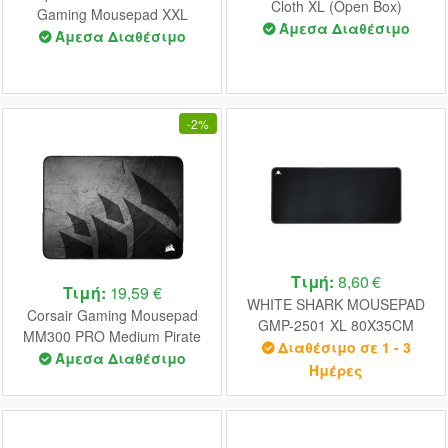
Cloth XL (Open Box)
Gaming Mousepad XXL
Άμεσα Διαθέσιμο
(800mm x 300mm)
Άμεσα Διαθέσιμο
-
2%
Τιμή:
8,60 €
Τιμή:
19,59 €
WHITE SHARK MOUSEPAD
Corsair Gaming Mousepad
GMP-2501 XL 80X35CM
MM300 PRO Medium Pirate
BLACK
Διαθέσιμο σε 1 - 3
Ship (360x300x3) (CH-
Άμεσα Διαθέσιμο
Ημέρες
9413631-WW)