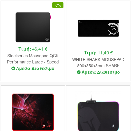
-
7%
Τιμή:
46,41 €
Τιμή:
11,40 €
Steelseries Mousepad QCK
WHITE SHARK MOUSEPAD
Performance Large - Speed
800x350x3mm SHARK
(63430)
Άμεσα Διαθέσιμο
Άμεσα Διαθέσιμο