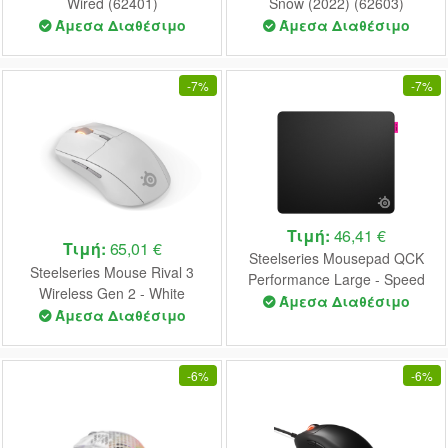
Wired (62401)
Snow (2022) (62603)
Άμεσα Διαθέσιμο
Άμεσα Διαθέσιμο
-
7%
-
7%
Τιμή:
46,41 €
Τιμή:
65,01 €
Steelseries Mousepad QCK
Steelseries Mouse Rival 3
Performance Large - Speed
Wireless Gen 2 - White
(63430)
Άμεσα Διαθέσιμο
(62524)
Άμεσα Διαθέσιμο
-
6%
-
6%