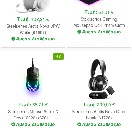
Τιμή:
61,01 €
Τιμή:
102,21 €
Steelseries Gaming
Mousepad QcK Prism Cloth
Steelseries Arctis Nova 3PW
3XL ETAIL (63512)
Άμεσα Διαθέσιμο
White (61687)
Άμεσα Διαθέσιμο
-
6%
Τιμή:
65,71 €
Τιμή:
399,90 €
Steelseries Mouse Aerox 3
Steelseries Arctis Nova Omni
Onyx (2022) (62611)
Black (61728)
Άμεσα Διαθέσιμο
Άμεσα Διαθέσιμο