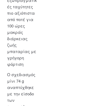
εξωπραγματικ
ές ταχύτητες
πιο αξιόπιστα
από ποτέ για
100 ώρες
μακράς
διάρκειας
ζωής
μπαταρίας με
γρήγορη
φόρτιση
Ο σχεδιασμός
μίνι 74 g
αναπτύχθηκε
με την είσοδο
των