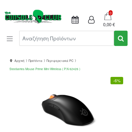
Καλάθι
0
0,00 €
Αναζήτηση Προϊόντων
Αρχική
Προϊόντα
Περιφερειακά PC
Steelseries Mouse Prime Mini Wireless ( P.N 62426 )
-
6%