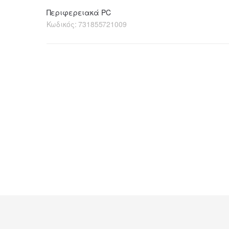
Περιφερειακά PC
Κωδικός:
731855721009