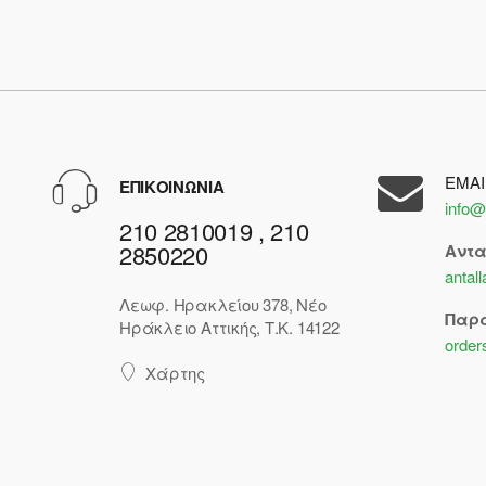
EMAI
ΕΠΙΚΟΙΝΩΝΙΑ
info@
210 2810019 , 210
2850220
Αντ
antal
Λεωφ. Ηρακλείου 378, Νέο
Παρ
Ηράκλειο Αττικής, Τ.Κ. 14122
order
Χάρτης