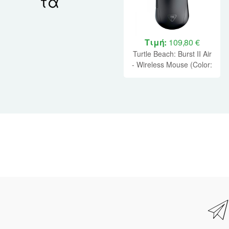
τα
Τιμή:
109,80 €
Turtle Beach: Burst II Air
- Wireless Mouse (Color:
Black)