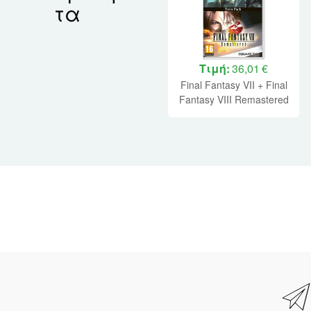
τα
Τιμή:
36,01 €
Final Fantasy VII + Final
Fantasy VIII Remastered
Twin Pack Nintendo
Switch NEW