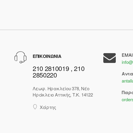
EMAI
ΕΠΙΚΟΙΝΩΝΙΑ
info@
210 2810019 , 210
2850220
Αντ
antal
Λεωφ. Ηρακλείου 378, Νέο
Παρ
Ηράκλειο Αττικής, Τ.Κ. 14122
order
Χάρτης