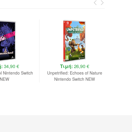
ή:
34,90 €
Τιμή:
26,90 €
 Nintendo Switch
Unpetrified: Echoes of Nature
Avatar 
NEW
Nintendo Switch NEW
Game De