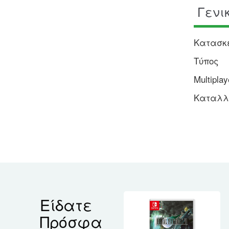
Γενι
Κατασκ
Τύπος
Multiplay
Καταλλη
Είδατε
Πρόσφα