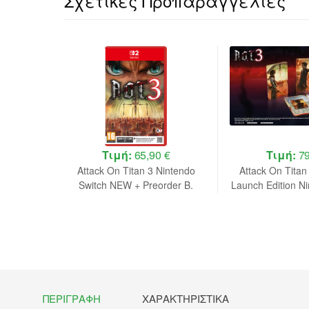
Σχετικές Προπαραγγελίες
 €
Τιμή:
65,90 €
Τιμή:
79
e Edition
Attack On Titan 3 Nintendo
Attack On Titan
 NEW
Switch NEW + Preorder B.
Launch Edition N
NEW + Preo
ΠΕΡΙΓΡΑΦΉ
ΧΑΡΑΚΤΗΡΙΣΤΙΚΆ