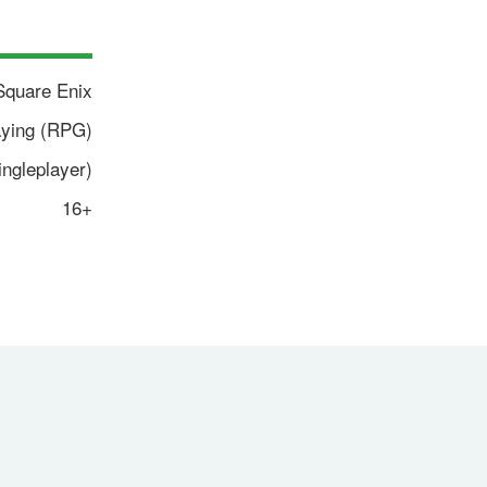
Square Enix
aying (RPG)
ingleplayer)
16+