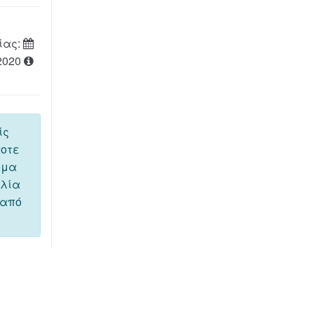
ίας:
2020
ίς
ποτε
όμα
ελία
 από