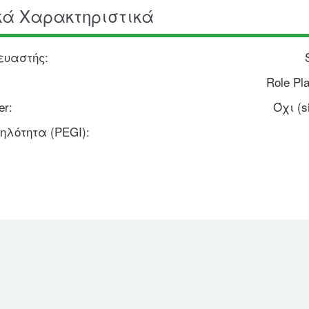
κά Χαρακτηριστικά
ευαστής:
Role Pl
er:
Όχι (s
λότητα (PEGI):