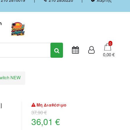
Καλάθι
0
0,00 €
 Switch NEW
I
Μη Διαθέσιμο
37,90 €
36,01 €