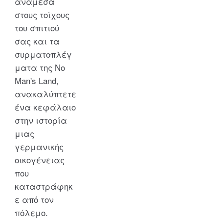
ανάμεσα
στους τοίχους
του σπιτιού
σας και τα
συρματοπλέγ
ματα της No
Man's Land,
ανακαλύπτετε
ένα κεφάλαιο
στην ιστορία
μιας
γερμανικής
οικογένειας
που
καταστράφηκ
ε από τον
πόλεμο.