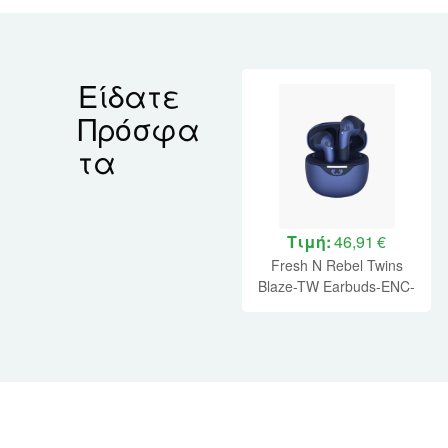
Είδατε
Πρόσφα
τα
Τιμή:
46,91 €
Fresh N Rebel Twins
Blaze-TW Earbuds-ENC-
TBlue