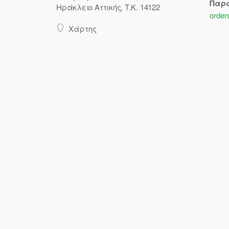
Παρ
Ηράκλειο Αττικής, Τ.Κ. 14122
order
Χάρτης