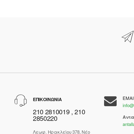
EMAI
ΕΠΙΚΟΙΝΩΝΙΑ
info@
210 2810019 , 210
2850220
Αντ
antal
Λεωφ. Ηρακλείου 378, Νέο