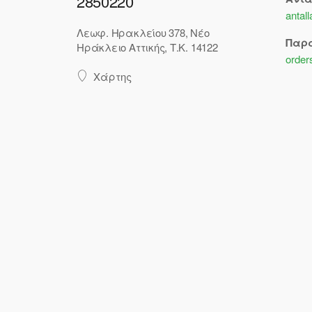
2850220
antal
Λεωφ. Ηρακλείου 378, Νέο
Παρ
Ηράκλειο Αττικής, Τ.Κ. 14122
order
Χάρτης