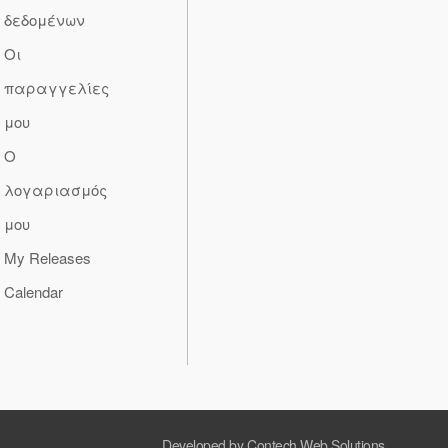
δεδομένων
Οι
παραγγελίες
μου
Ο
λογαριασμός
μου
My Releases
Calendar
Developed by Contech Web Solutions