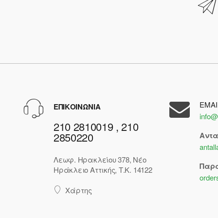
EMAI
ΕΠΙΚΟΙΝΩΝΙΑ
info@
210 2810019 , 210
2850220
Αντ
antal
Λεωφ. Ηρακλείου 378, Νέο
Παρ
Ηράκλειο Αττικής, Τ.Κ. 14122
order
Χάρτης