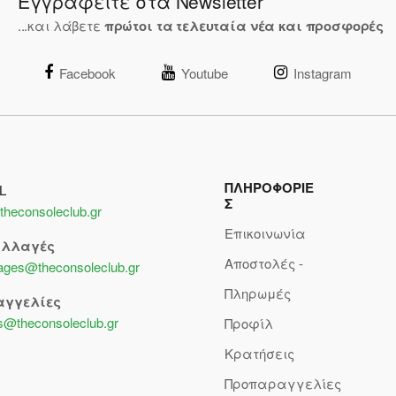
Εγγραφείτε στα Newsletter
...και λάβετε
πρώτοι τα τελευταία νέα και προσφορές
Facebook
Youtube
Instagram
ΠΛΗΡΟΦΟΡΙΕ
L
Σ
theconsoleclub.gr
Επικοινωνία
αλλαγές
Αποστολές -
lages@theconsoleclub.gr
Πληρωμές
αγγελίες
s@theconsoleclub.gr
Προφίλ
Κρατήσεις
Προπαραγγελίες