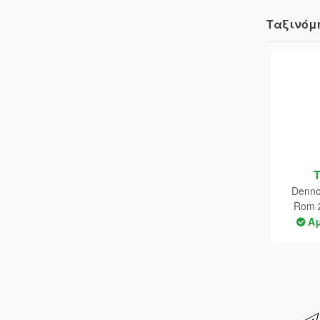
Ταξινόμ
Denno
Rom 
Ά