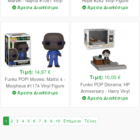
Marvel - Najma #1081 Vinyl
Hope #282 Vinyl Figure
Figure
Άμεσα Διαθέσιμο
Άμεσα Διαθέσιμο
Τιμή:
14,97 €
Τιμή:
10,00 €
Funko POP! Movies: Matrix 4 -
Funko POP Diorama: HP
Morpheus #1174 Vinyl Figure
Anniversary - Harry Vinyl
Άμεσα Διαθέσιμο
Figure
Άμεσα Διαθέσιμο
1
2
3
4
5
6
7
8
9
10
Επόμενο
Τέλος