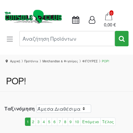
Καλάθι
0
0,00 €
Αναζήτηση Προϊόντων
Αρχική
Προϊόντα
Merchandise & Φιγούρες
ΦΙΓΟΥΡΕΣ
POP!
POP!
Ταξινόμηση
1
2
3
4
5
6
7
8
9
10
Επόμενο
Τέλος