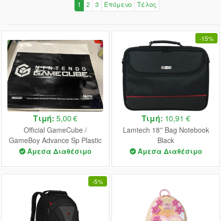
1
2
3
Επόμενο
Τέλος
-
15%
Τιμή:
5,00 €
Τιμή:
10,91 €
Official GameCube /
Lamtech 18'' Bag Notebook
GameBoy Advance Sp Plastic
Black
Bag 2003
Άμεσα Διαθέσιμο
Άμεσα Διαθέσιμο
-
5%