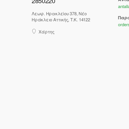
2850220
antal
Λεωφ. Ηρακλείου 378, Νέο
Παρ
Ηράκλειο Αττικής, Τ.Κ. 14122
order
Χάρτης