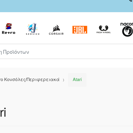
ροϊόντων
ro Κονσόλες/Περιφερειακά
Atari
ri