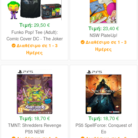
Τιμή:
29,50 €
Τιμή:
23,40 €
Funko Pop! Tee (Adult):
NSW PlateUp!
Comic Cover DC - The Joker
Διαθέσιμο σε 1 - 3
(Blacklight) (Special Edition)
Διαθέσιμο σε 1 - 3
Ημέρες
Vinyl Figure T-Shirt (L)
Ημέρες
Τιμή:
18,70 €
Τιμή:
18,70 €
TMNT: Shredders Revenge
PS5 SpellForce: Conquest of
PS5 NEW
Eo