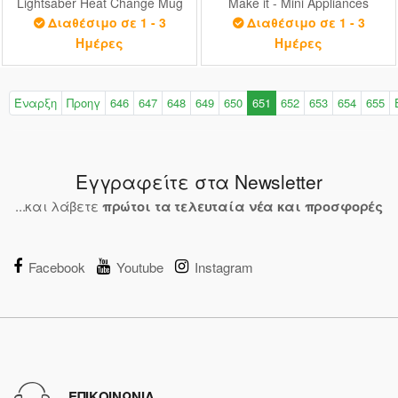
Lightsaber Heat Change Mug
Make it - Mini Appliances
DV (PP3699SW)
(Series 1) (505600EUC)
Διαθέσιμο σε 1 - 3
Διαθέσιμο σε 1 - 3
Ημέρες
Ημέρες
Έναρξη
Προηγ
646
647
648
649
650
651
652
653
654
655
Εγγραφείτε στα Newsletter
...και λάβετε
πρώτοι τα τελευταία νέα και προσφορές
Facebook
Youtube
Instagram
ΕΠΙΚΟΙΝΩΝΙΑ