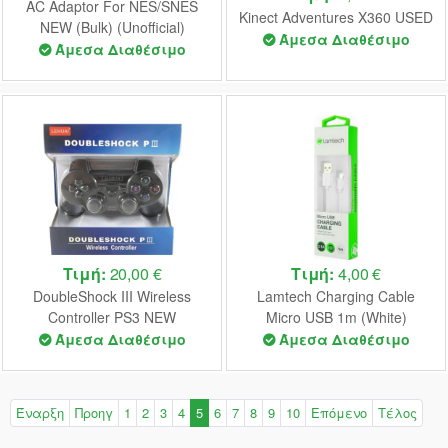
AC Adaptor For NES/SNES
Kinect Adventures X360 USED
NEW (Bulk) (Unofficial)
Άμεσα Διαθέσιμο
Άμεσα Διαθέσιμο
Τιμή:
20,00 €
Τιμή:
4,00 €
DoubleShock III Wireless
Lamtech Charging Cable
Controller PS3 NEW
Micro USB 1m (White)
(Unofficial)
Άμεσα Διαθέσιμο
Άμεσα Διαθέσιμο
Έναρξη
Προηγ
1
2
3
4
5
6
7
8
9
10
Επόμενο
Τέλος