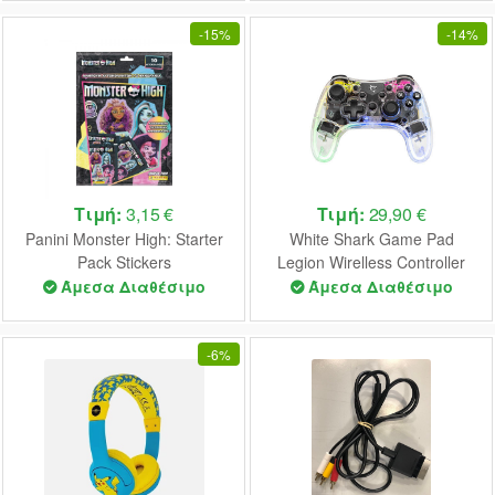
-
15%
-
14%
Τιμή:
3,15 €
Τιμή:
29,90 €
Panini Monster High: Starter
White Shark Game Pad
Pack Stickers
Legion Wirelless Controller
PS4/PS3/PC/Android
Άμεσα Διαθέσιμο
Άμεσα Διαθέσιμο
-
6%