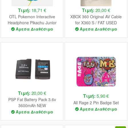
Τιμή:
18,71 €
Τιμή:
20,00 €
OTL Pokemon Interactive
XBOX 360 Original AV Cable
Headphone Pikachu Junior
for X360 S / FAT USED
(Blue) (PK0759)
(UNBOXED)
Άμεσα Διαθέσιμο
Άμεσα Διαθέσιμο
Τιμή:
20,00 €
Τιμή:
5,90 €
PSP Fat Battery Pack 3.6v
All Rage 2 Pin Badge Set
3600mAh NEW
Άμεσα Διαθέσιμο
Άμεσα Διαθέσιμο