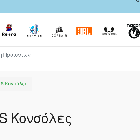
ροϊόντων
S Κονσόλες
S Κονσόλες