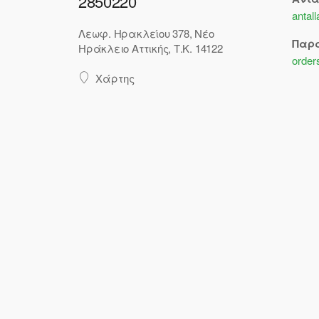
2850220
antal
Λεωφ. Ηρακλείου 378, Νέο
Παρ
Ηράκλειο Αττικής, Τ.Κ. 14122
order
Χάρτης