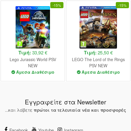
-
15%
-
15%
Τιμή:
33,92 €
Τιμή:
25,50 €
Lego Jurassic World PSV
LEGO The Lord of the Rings
NEW
PSV NEW
Άμεσα Διαθέσιμο
Άμεσα Διαθέσιμο
Εγγραφείτε στα Newsletter
...και λάβετε
πρώτοι τα τελευταία νέα και προσφορές
Facebook
Youtube
Instagram