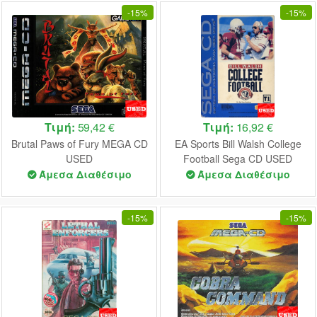
-
15%
-
15%
Τιμή:
59,42 €
Τιμή:
16,92 €
Brutal Paws of Fury MEGA CD
EA Sports Bill Walsh College
USED
Football Sega CD USED
(NTSC/Disc Only/Unofficial
Άμεσα Διαθέσιμο
Άμεσα Διαθέσιμο
Case)
-
15%
-
15%