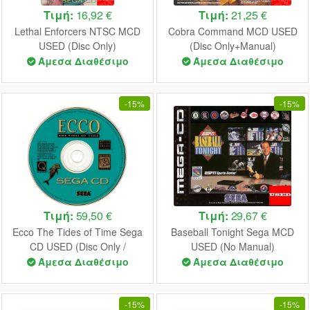
Τιμή:
16,92 €
Τιμή:
21,25 €
Lethal Enforcers NTSC MCD
Cobra Command MCD USED
USED (Disc Only)
(Disc Only+Manual)
Άμεσα Διαθέσιμο
Άμεσα Διαθέσιμο
-
15%
-
15%
Τιμή:
59,50 €
Τιμή:
29,67 €
Ecco The Tides of Time Sega
Baseball Tonight Sega MCD
CD USED (Disc Only /
USED (No Manual)
Unofficial Case)
Άμεσα Διαθέσιμο
Άμεσα Διαθέσιμο
-
15%
-
15%