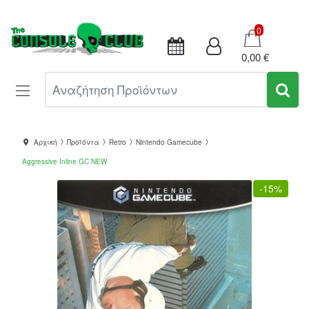
Καλάθι
0
0,00 €
Αναζήτηση Προϊόντων
Αρχική
Προϊόντα
Retro
Nintendo Gamecube
Aggressive Inline GC NEW
-
15%