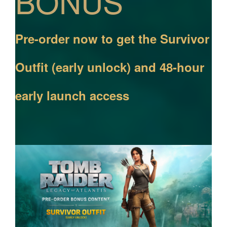
BONUS
Pre-order now to get the Survivor
Outfit (early unlock) and 48-hour
early launch access