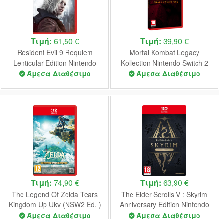
Τιμή:
61,50 €
Τιμή:
39,90 €
Resident Evil 9 Requiem
Mortal Kombat Legacy
Lenticular Edition Nintendo
Kollection Nintendo Switch 2
Switch 2 NEW
NEW
Άμεσα Διαθέσιμο
Άμεσα Διαθέσιμο
Τιμή:
74,90 €
Τιμή:
63,90 €
The Legend Of Zelda Tears
The Elder Scrolls V : Skyrim
Kingdom Up Ukv (NSW2 Ed. )
Anniversary Edition Nintendo
- Nintendo Switch 2 NEW
Switch 2 NEW (Code in a Box)
Άμεσα Διαθέσιμο
Άμεσα Διαθέσιμο