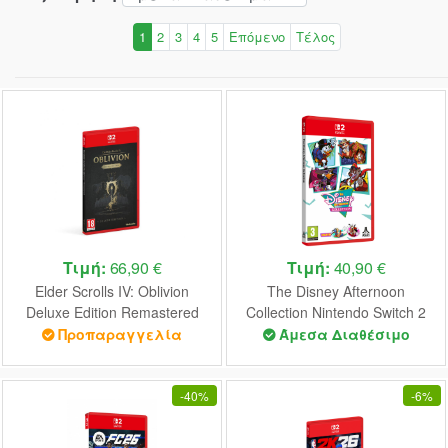
1
2
3
4
5
Επόμενο
Τέλος
Τιμή:
66,90 €
Τιμή:
40,90 €
Elder Scrolls IV: Oblivion
The Disney Afternoon
Deluxe Edition Remastered
Collection Nintendo Switch 2
Nintendo Switch 2 NEW
NEW
Προπαραγγελία
Άμεσα Διαθέσιμο
-
40%
-
6%