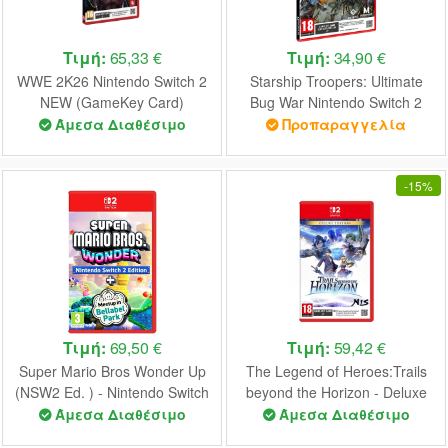
Τιμή:
65,33 €
Τιμή:
34,90 €
WWE 2K26 Nintendo Switch 2
Starship Troopers: Ultimate
NEW (GameKey Card)
Bug War Nintendo Switch 2
NEW (Game-Key Card)
Άμεσα Διαθέσιμο
Προπαραγγελία
-
15%
Τιμή:
69,50 €
Τιμή:
59,42 €
Super Mario Bros Wonder Up
The Legend of Heroes:Trails
(NSW2 Ed. ) - Nintendo Switch
beyond the Horizon - Deluxe
2 NEW
Edition (Game Key Card)
Άμεσα Διαθέσιμο
Άμεσα Διαθέσιμο
Nintendo Switch 2 NEW