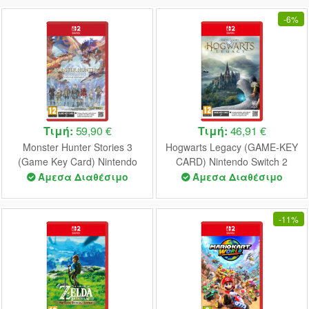
-
6%
Τιμή:
59,90 €
Τιμή:
46,91 €
Monster Hunter Stories 3
Hogwarts Legacy (GAME-KEY
(Game Key Card) Nintendo
CARD) Nintendo Switch 2
Switch 2 NEW
NEW
Άμεσα Διαθέσιμο
Άμεσα Διαθέσιμο
-
11%