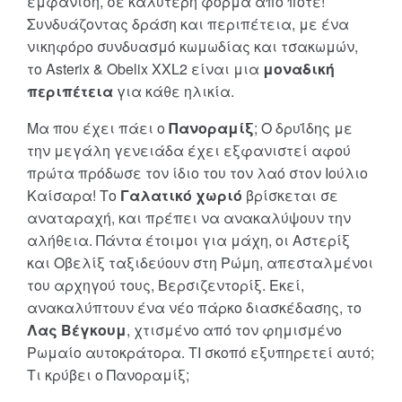
εμφάνιση, σε καλύτερη φόρμα από ποτέ!
Συνδυάζοντας δράση και περιπέτεια, με ένα
νικηφόρο συνδυασμό κωμωδίας και τσακωμών,
το Asterix & Obelix XXL2 είναι μια
μοναδική
περιπέτεια
για κάθε ηλικία.
Μα που έχει πάει ο
Πανοραμίξ
; Ο δρυΐδης με
την μεγάλη γενειάδα έχει εξφανιστεί αφού
πρώτα πρόδωσε τον ίδιο του τον λαό στον Ιούλιο
Καίσαρα! Το
Γαλατικό χωριό
βρίσκεται σε
αναταραχή, και πρέπει να ανακαλύψουν την
αλήθεια. Πάντα έτοιμοι για μάχη, οι Αστερίξ
και Οβελίξ ταξιδεύουν στη Ρώμη, απεσταλμένοι
του αρχηγού τους, Βερσιζεντορίξ. Εκεί,
ανακαλύπτουν ένα νέο πάρκο διασκέδασης, το
Λας Βέγκουμ
, χτισμένο από τον φημισμένο
Ρωμαίο αυτοκράτορα. ΤΙ σκοπό εξυπηρετεί αυτό;
Τι κρύβει ο Πανοραμίξ;