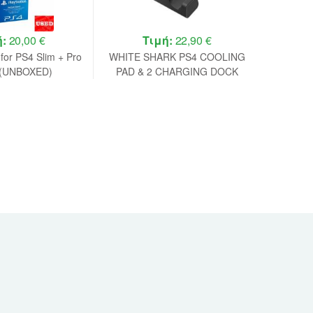
ή:
20,00 €
Τιμή:
22,90 €
 for PS4 Slim + Pro
WHITE SHARK PS4 COOLING
Gemb
(UNBOXED)
PAD & 2 CHARGING DOCK
Contro
PS4-19076 BLACK