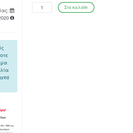
ίας:
2020
ίς
ποτε
όμα
ελία
 από