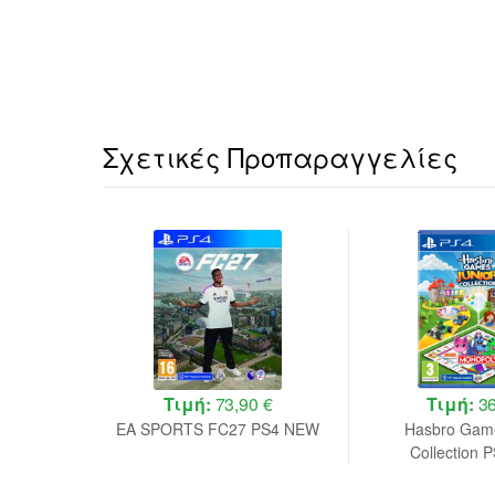
Σχετικές Προπαραγγελίες
 €
Τιμή:
73,90 €
Τιμή:
36
 Ultimate
EA SPORTS FC27 PS4 NEW
Hasbro Game
EW
Collection