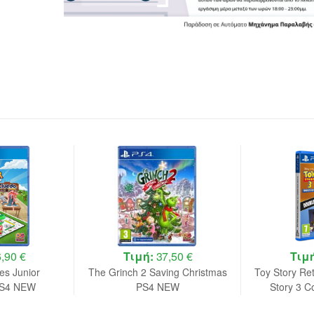
,90 €
Τιμή:
37,50 €
Τιμ
s Junior
The Grinch 2 Saving Christmas
Toy Story Re
 PS4 NEW
PS4 NEW
Story 3 C
Double 