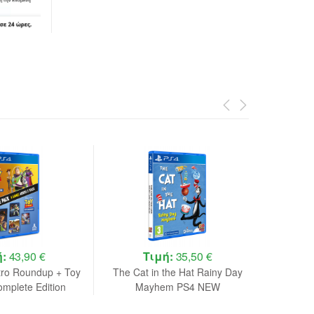
ή:
43,90 €
Τιμή:
35,50 €
tro Roundup + Toy
The Cat in the Hat Rainy Day
I
omplete Edition
Mayhem PS4 NEW
Pack PS4 NEW