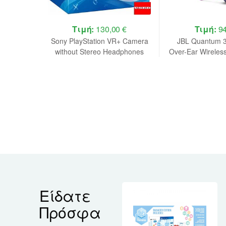
 €
Τιμή:
130,00 €
Τιμή:
94
x 2 Wired
Sony PlayStation VR+ Camera
JBL Quantum 
with PC,
without Stereo Headphones
Over-Ear Wireles
ation 5)
USED (BOXED)
Gaming Headse
Είδατε
Πρόσφα