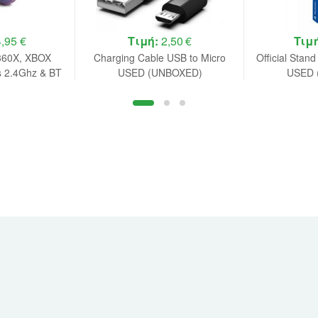
,95 €
Τιμή:
2,50 €
Τιμ
360X, XBOX
Charging Cable USB to Micro
Official Stand
s 2.4Ghz & BT
USED (UNBOXED)
USED 
t, (Purple)