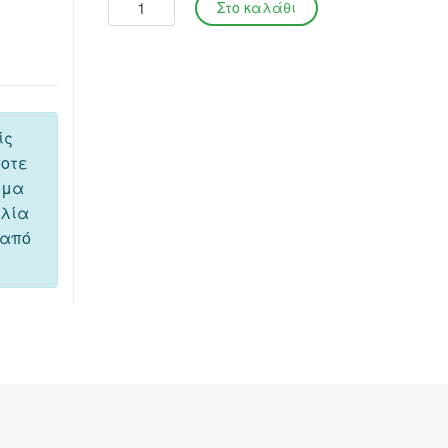
ίς
ποτε
όμα
ελία
 από