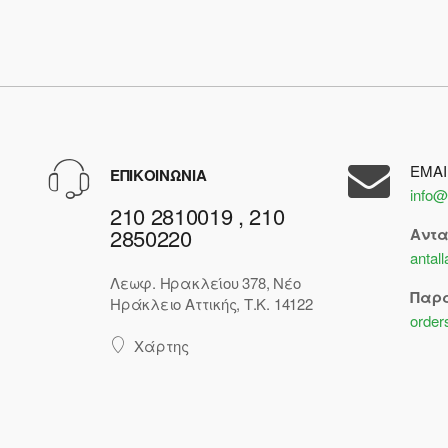
EMAI
ΕΠΙΚΟΙΝΩΝΙΑ
info@
210 2810019 , 210
2850220
Αντ
antal
Λεωφ. Ηρακλείου 378, Νέο
Παρ
Ηράκλειο Αττικής, Τ.Κ. 14122
order
Χάρτης