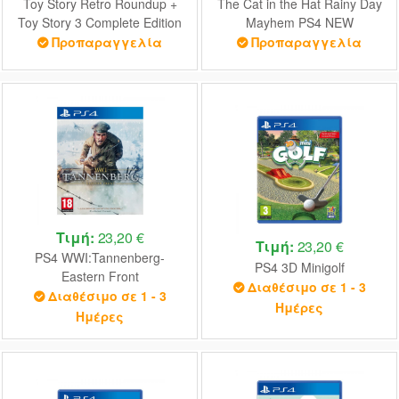
Toy Story Retro Roundup +
The Cat in the Hat Rainy Day
Toy Story 3 Complete Edition
Mayhem PS4 NEW
Double Pack PS4 NEW
Προπαραγγελία
Προπαραγγελία
Τιμή:
23,20 €
Τιμή:
23,20 €
PS4 WWI:Tannenberg-
PS4 3D Minigolf
Eastern Front
Διαθέσιμο σε 1 - 3
Διαθέσιμο σε 1 - 3
Ημέρες
Ημέρες