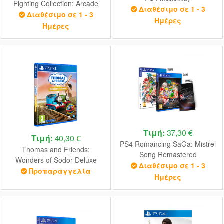
Fighting Collection: Arcade
Διαθέσιμο σε 1 - 3
Classics
Διαθέσιμο σε 1 - 3
Ημέρες
Ημέρες
Τιμή:
37,30 €
Τιμή:
40,30 €
PS4 Romancing SaGa: Mistrel
Thomas and Friends:
Song Remastered
Wonders of Sodor Deluxe
International
Διαθέσιμο σε 1 - 3
Edition PS4 NEW
Προπαραγγελία
Ημέρες